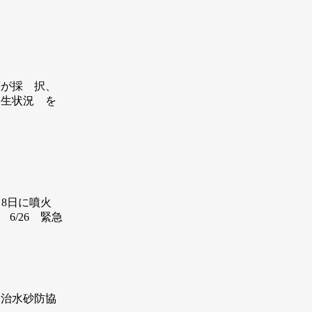
が採 択、
発生状況 を
8日に噴火
/26 緊急
国治水砂防協