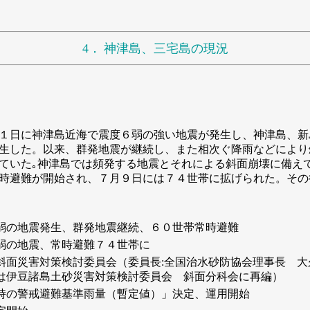
4．
神津島、三宅島の現況
日に神津島近海で震度６弱の強い地震が発生し、神津島、新
生した。以来、群発地震が継続し、また相次ぐ降雨などにより
ていた｡神津島では頻発する地震とそれによる斜面崩壊に備え
時避難が開始され、７月９日には７４世帯に拡げられた。その
弱の地震発生、群発地震継続、６０世帯常時避難
弱の地震、常時避難７４世帯に
斜面災害対策検討委員会（委員長:全国治水砂防協会理事長 大
は伊豆諸島土砂災害対策検討委員会 斜面分科会に再編）
時の警戒避難基準雨量（暫定値）」決定、運用開始