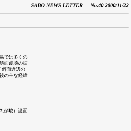
SABO NEWS LETTER
No
.40
2000/11/22
島では多くの
斜面崩壊の拡
て斜面近辺の
後の主な経緯
久保駿）設置