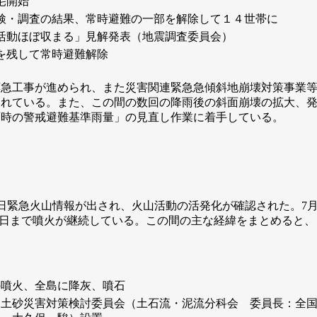
宅開始
検・調査の結果、常時避難の一部を解除して１４世帯に
活動ほぼ収まる」見解発表（地震調査委員会）
を残して常時避難解除
急工事が進められ、また災害関連緊急急傾斜地崩壊対策事業等
られている。また、この間の数回の降雨後の斜面崩壊の拡大、
雨時の警戒避難基準雨量」の見直し作業に着手している。
日緊急火山情報が出され、火山活動の活発化が確認された。7月
日まで噴火が継続している。この間の主な経緯をまとめると、 6
の噴火、全島に降灰、噴石
島土砂災害対策検討委員会（土石流・泥流分科会 委員長：全