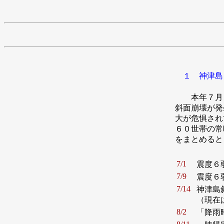
１ 神津島
本年７月１
斜面崩壊が発
大が危惧され
６０世帯の常
をまとめると
7/1
震度６
7/9
震度６
7/14
神津島
（現在
8/2
「降雨