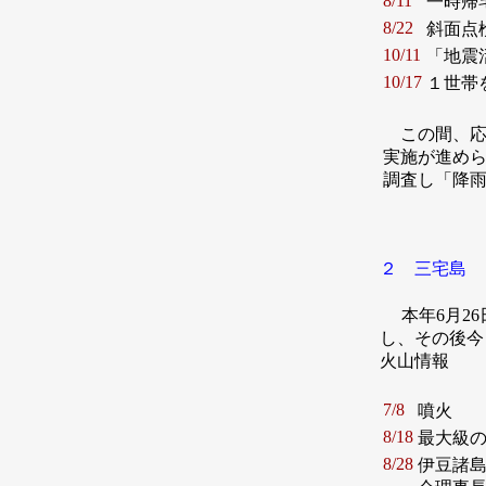
8/11
一時帰
8/22
斜面点
10/11
「地震
10/17
１世帯
この間、応
実施が進め
調査し「降
２ 三宅島
本年6月26
し、その後今
火山情報
7/8
噴火
8/18
最大級
8/28
伊豆諸