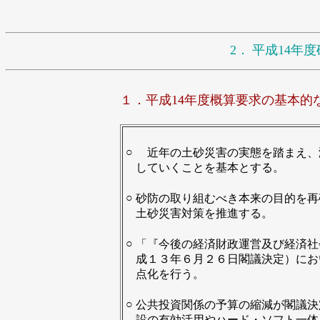
2．
平成14年
１．平成14年度概算要求の基本的
○
近年の土砂災害の実態を踏まえ、
していくことを基本とする。
○
砂防の取り組むべき本来の目的を再
土砂災害対策を推進する。
○
「『今後の経済財政運営及び経済社
成１３年６月２６日閣議決定）にお
点化を行う。
○
公共投資関係の予算の縮減が閣議決
設の有効活用やハード・ソフト一体