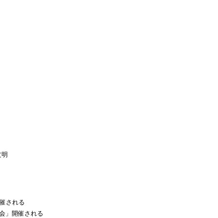
明
開催される
習会」開催される