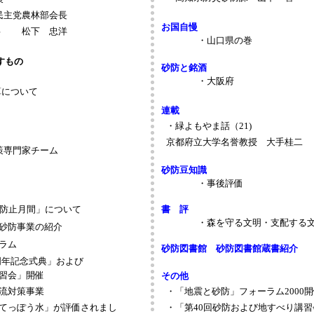
民主党農林部会長
お国自慢
事
松下 忠洋
・山口県の巻
すもの
砂防と銘酒
・大阪府
算について
連載
・緑よもやま話（21)
京都府立大学
名誉教授 大手桂二
策専門家チーム
砂防豆知識
・事後評価
害防止月間」について
書 評
・森を守る文明・支配する文
砂防事業の紹介
ラム
砂防図書館 砂防図書館蔵書紹介
周年記念式典」および
習会」開催
その他
流対策事業
・「地震と砂防」フォーラム2000
てっぽう水」が評価されまし
・「第40回砂防および地すべり講