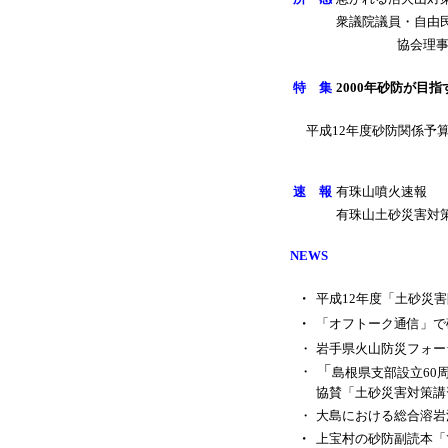
衆議院議員・自由
協会理
特 集
2000年砂防が目指
平成12年度砂防関係予
速 報
有珠山噴火速報
有珠山土砂災害対
NEWS
・
平成12年度「土砂災
・
「オフトーク通信」で
・
岩手県火山防災フォー
「
・
島根県支部設立60
協賛「土砂災害対策講
・
大島における総合溶岩
・
上宝村の砂防副読本「