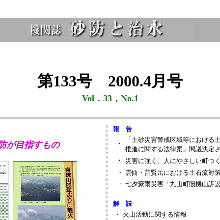
第133号 2000.4月号
Vol．33，No.1
報 告
「土砂災害警戒区域等における
・
砂防が目指すもの
推進に関する法律案」閣議決定
・
災害に強く、人にやさしい町つ
・
雲仙・普賢岳における土石流対
・
七夕豪雨災害「丸山町賤機山訴
解 説
・
火山活動に関する情報