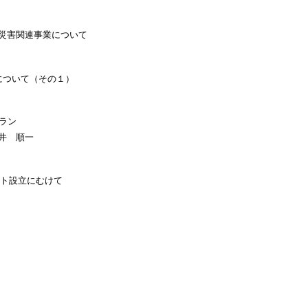
２
災害関連事業について
について（その１）
ラン
井 順一
ト設立にむけて