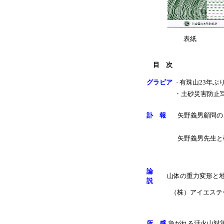
表紙
目　次
グラビア
有珠山23年ぶ
・
・土砂災害防止
訃 報
矢野義男顧問の
矢野義男先生と
論
山体の重力変形と
説
（株）アイエステ
所 感
急がれる活火山対