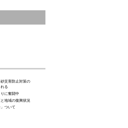
土砂災害防止対策の
される
くりに奮闘中
策と地域の復興状況
訟」ついて