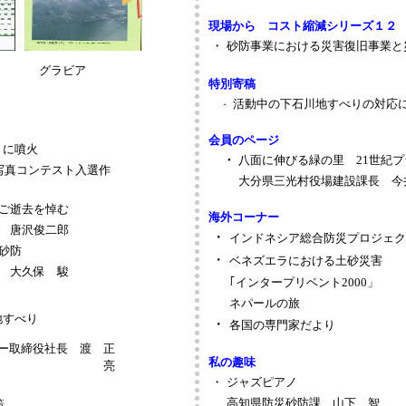
現場から コスト縮減シリーズ１
・
砂防事業における災害復旧事業と
グラビア
特別寄稿
活動中の下石川地すべりの対応
・
会員のページ
りに噴火
・
八面に伸びる緑の里 21世紀プ
写真コンテスト入選作
大分県三光村役場建設課長 今
ご逝去を悼む
海外コーナー
唐沢俊二郎
・
インドネシア総合防災プロジェク
砂防
・
ベネズエラにおける土砂災害
大久保 駿
｢インタープリベント2000」
ネパールの旅
地すべり
・
各国の専門家だより
ー取締役社長 渡 正
私の趣味
亮
・
ジャズピアノ
高知県
防災砂防課 山下 智
策