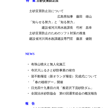
特 集
土砂災害防止法
土砂災害防止法について
広島県知事 藤田 雄山
「知らせる努力」と「知る努力」
建設省河川局水政課長 竹村 昌幸
土砂災害防止のためのソフト対策の推進
建設省河川局水政課建設専門官 藤原 健朗
NEWS
・
有珠山噴火と無人化施工
・
寺沢川ふるさと砂防事業の竣功
・
迎不動堰堤（新オランダ堰堤）完成式について
「
・
春の植樹デー」開催
・
日光四十九番目の滝「般若沢下流砂防ダム」
・
全国治水砂防協会 第63回通常総会の概況報告
報 告