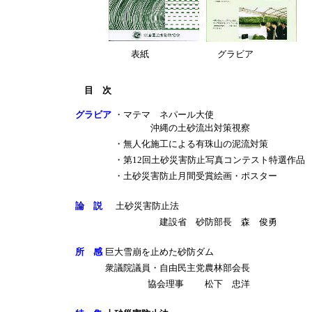
表紙
グラビア
目　次
グラビア
・マテマ ネパール大使
沖縄の土砂流出対策視察
・無人化施工による有珠山の泥流対策
・第12回土砂災害防止写真コンテスト特選作品
・土砂災害防止月間受賞絵画・ポスター
論 説
土砂災害防止法
建設省 砂防部長 森 俊勇
所 感
巨大雪崩を止めた砂防ダム
衆議院議員・自由民主党農林部会長
協会理事
松下 忠洋