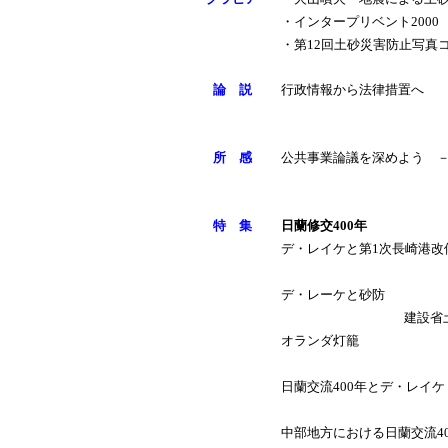
・インタープリベント2000
・第12回土砂災害防止写真
論 説
行政情報から法律措置へ
所 感
公共事業論議を深めよう 
特 集
日蘭修交400年
デ・レイケと第1次長崎港改
デ・レーケと砂防
建設省
オランダ灯籠
日蘭交流400年とデ・レイケ
中部地方における日蘭交流4