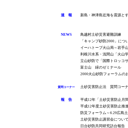
速 報
新島・神津島近海を震源と
NEWS
鳥越村土砂災害避難訓練
「キャンプ砂防2000」につ
イーハトーブ火山局～岩手
利根川水系・浅間山「火山
立山砂防で「国際トロッコ
富士山 緑のゼミナール
2000火山砂防フォーラムの
土砂災害防止法 質問コー
質問コーナー
報 告
平成12年「土砂災害防止月
平成12年度土砂災害防止推
防災フォーラム～6.29広島
土砂災害防止講習会につい
日台砂防共同研究訪台報告