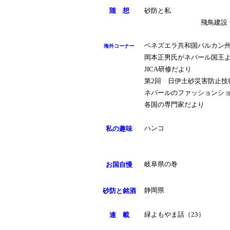
随 想
砂防と私
飛鳥建設
ベネズエラ共和国バルカン
海外コーナー
岡本正男氏がネパール国王
JICA研修だより
第2回 日伊土砂災害防止技
ネパールのファッションシ
各国の専門家だより
ハンコ
私の趣味
岐阜県の巻
お国自慢
静岡県
砂防と銘酒
緑よもやま話（23）
連 載