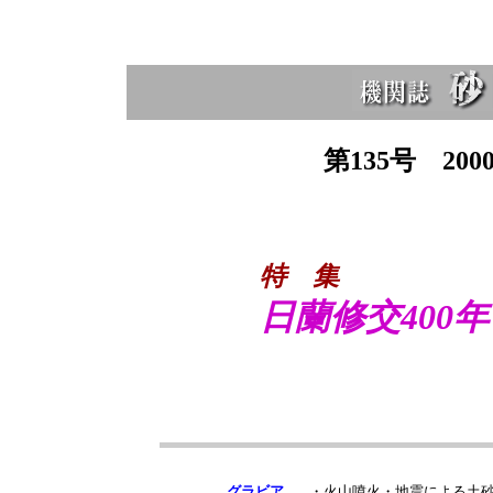
第135号 200
特
集
日蘭修交400年
グラビア
・
火山噴火・地震による土砂