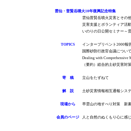
雲仙・普賢岳噴火10年復興記念特集
雲仙普賢岳噴火災害とその
災害支援とボランティア活
いのりの日公開セミナー～
TOPICS
インタープリベント2000報
国際砂防行政官会議につい
Dealing with Comprehensive 
（要約）総合的土砂災害対
寄 稿
立山をたずねて
解 説
土砂災害情報相互通報シス
現場から
早雲山の地すべり対策 新
会員のページ
人と自然のぬくもり心に感