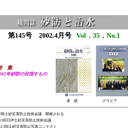
第145号 2002.4月号
Vol．35，No.
1
特 集
2002年砂防の目指すもの
表 紙
グラビア
日韓土砂災害防止技術会議 開催される
第3回日伊土砂災害防止技術会議
第13回土砂災害防止写真コンテスト