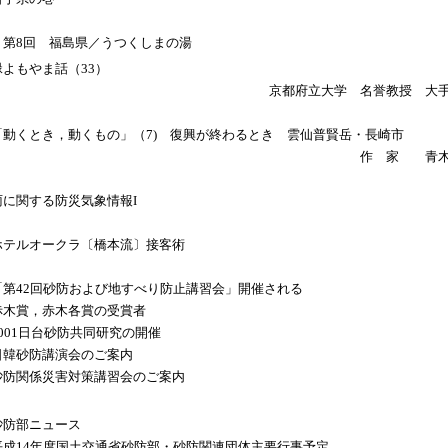
第8回 福島県／うつくしまの湯
緑よもやま話（33）
京都府立大学 名誉教授 大
「動くとき，動くもの」（7) 復興が終わるとき 雲仙普賢岳・長崎市
作 家 青木
雨に関する防災気象情報I
ホテルオークラ〔橋本流〕接客術
「第42回砂防および地すべり防止講習会」開催される
赤木賞，赤木各賞の受賞者
2001日台砂防共同研究の開催
日韓砂防講演会のご案内
砂防関係災害対策講習会のご案内
砂防部ニュース
平成14年度国土交通省砂防部・砂防関連団体主要行事予定