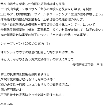
焼岳火山噴火を想定した合同防災実地訓練を実施
富士山火山防災シンポジウム「宝永の大噴火と災害から学ぶ」を開催
立山カルデラ砂防博物館 フィールドウォッチング「立山の雪を体験しよう」
兵庫県治水砂防協会特別講習会「土砂災害の危機管理のあり方」
講演会「自然災害の危機管理～都市災害の最小化に向けて～」について
小渋川防災情報基地（仮称）工事着工 多くの村民が参加して「防災の集い」
永光寺川通常砂防事業の竣工について「水と緑の砂防モデル事業」
インタープリベント2002のご案内（1）
オオサンショウウオの棲息に配慮した蛇ケ洞川砂防工事
「海と人，かがやきあう海洋交流都市」の実現に向けて
長崎県福江市長 木場
日韓土砂災害防止技術会議開催される
大学院卒業資格が取れる18カ月問の研修！
継続の必要性を痛感したコスタリカでの砂防技術協力
各国の専門家だより
第三回目伊土砂災害防止技術会議が開催される！
岩手県の巻