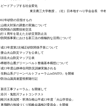
スピードアップする社会変化
東京農三大学教授，（社）日本地すべり学会会長 中
2002年砂防の目指すもの
火山噴火対策の調査の実施について
砂防関係の国際技術交流
施行１周年を迎えた土砂災害防止法
砂防関係事業における新工法の積極的な活用について
平成13年度第2次補正砂防関係予算について
吾妻山火山防災マップを公表して
那須岳火山防災マップ公表
小樽都市山麓グリーンベルト整備基本構想について
平成13年度山静神合同防災訓練実施される
「生駒山系グリーンベルトフォーラムinDAITO」を開催
砂防治山議員連盟視察随行記
「新庄工事フォーラム」を開催して
大谷川・鬼怒川フォトコンテスト
利根川水系浅間・草津白根山平成13年度「火山学習会」
「奥飛騨の地域づくり戦略会議検討委員会」を開催