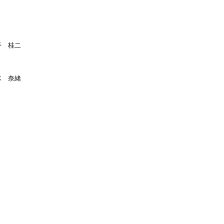
手 桂二
 奈緒