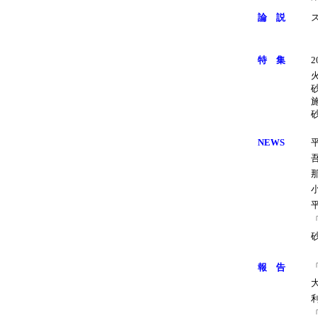
論 説
特 集
NEWS
報 告