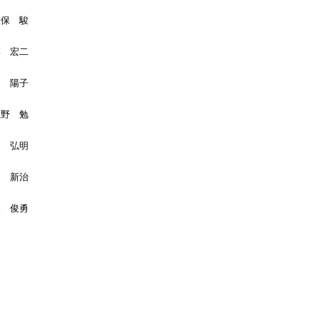
久保 駿
藤 宏二
田 陽子
上野 勉
岡 弘明
家 新治
森 俊勇