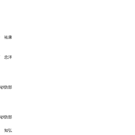
野 祐康
下 忠洋
省砂防部
省砂防部
川 知弘