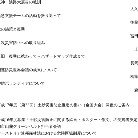
阪神・淡路大震災の教訓
大
緊急支援チームの活動を振り返って
後
緑の施策と復興
冨
二次災害防止への取り組み
復旧・復興に携わって～ハザードマップ作成まで
長
国連防災世界会議の成果について
松
砂防ボランティアについて
平成17年度（第23回）土砂災害防止推進の集い（全国大会）開催のご案内
平成16年度募集「土砂災害防止に関する絵画・ポスター・作文」の受賞者決定
都市山麓グリーンベルト担当者会議
オーストリア連邦森林法における危険区域制度について