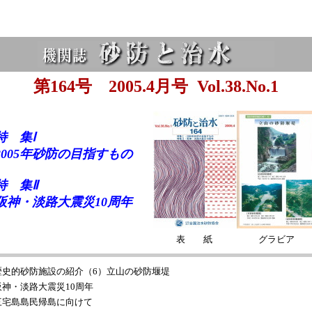
第164号 2005.4月号
Vol.38.No.1
特 集Ⅰ
2005年砂防の目指すもの
特 集Ⅱ
阪神・淡路大震災10周年
表 紙
グラビア
歴史的砂防施設の紹介（6）立山の砂防堰堤
阪神・淡路大震災10周年
三宅島島民帰島に向けて