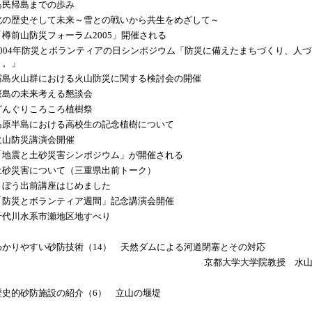
島民帰島までの歩み
北の歴史そして未来～雪との戦いから共生をめざして～
「樽前山防災フォーラム2005」開催される
2004年防災とボランティアの日シンポジウム「防災に備えたまちづくり、人づ
り。」
霧島火山群における火山防災に関する検討会の開催
桜島の未来考える懇談会
どんぐりころころ植樹祭
島原半島における高校生の記念植樹について
火山防災講演会開催
「地震と土砂災害シンポジウム」が開催される
土砂災害について（三重県出前トーク）
さぼう出前講座はじめました
「防災とボランティア週間」記念講演会開催
千代川水系市瀬地区地すべり
わかりやすい砂防技術（14） 天然ダムによる河道閉塞とその対応
京都大学大学院教授 水
歴史的砂防施設の紹介（6） 立山の堰堤