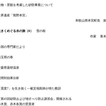
生物・景観を考慮した砂防事業について
世界遺産「熊野本宮」
和歌山県本宮町長 
大きくめぐる水の旅（8）
雪の相
作家
青
各国の専門家だより
埼玉県の巻
青森県薬研温泉
費用対効果分析
「震度7」を生き抜く―被災地医師が得た教訓
「第45回砂防および地すべり防止講習会」開催される
赤木賞、赤木各賞の受賞者