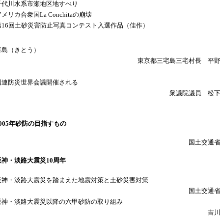
千代川水系市瀬地区地すべり
メリカ合衆国La Conchitaの崩壊
第16回土砂災害防止写真コンテスト入選作品（佳作）
喜島（きとう）
東京都三宅島三宅村長 平
国連防災世界会議開催される
衆議院議員 松
2005年砂防の目指すもの
国土交通
阪神・淡路大震災10周年
阪神・淡路大震災を踏まえた地震対策と土砂災害対策
国土交通
阪神・淡路大震災以降の六甲砂防の取り組み
吉