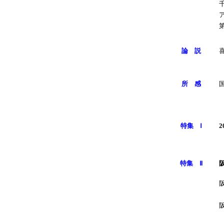
ア
論 説
所 感
特集 Ⅰ
特集 Ⅱ