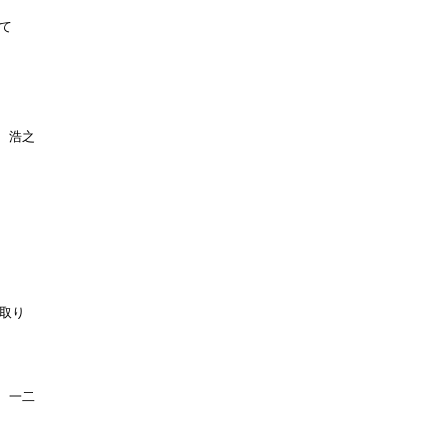
て
 浩之
取り
 一二