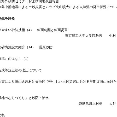
回海外砂防セミナーおよび現地視察報告
ワ島中部地震による土砂災害とムラピ火山噴火による火砕流の発生状況につい
先生を語る
りやすい砂防技術（4） 斜面勾配と斜面災害
東京農工大学大学院教授 中村
的砂防施設の紹介（14） 雲原砂防
石流』のはなし（1）
造成等規正法の改正について
地震により旧山古志村油夫地区で発生した土砂災害における早期復旧に向けた
源地のむらづくり」と砂防・治水
奈良県川上村長 大谷
と私