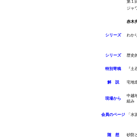
第１
ジャ
赤木
シリーズ
わか
シリーズ
歴史
特別寄稿
『土
解 説
宅地
中越
現場から
組み
会員のページ
「水
随 想
砂防