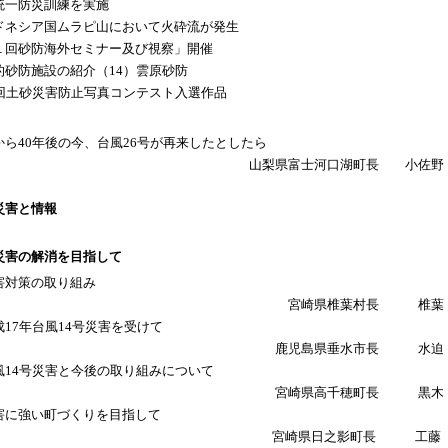
統一防災訓練を実施
ドネシア国ムラピ山において火砕流が発生
１回砂防海外セミナー及び視察」開催
的砂防施設の紹介（14）雲原砂防
8回土砂災害防止写真コンテスト入選作品
から40年後の今、台風26号が再来したとしたら
山梨県富士河口湖町長 小佐野
災害と情報
災害の解消を目指して
害対策の取り組み
宮崎県椎葉村長 椎葉
成17年台風14号災害を受けて
鹿児島県垂水市長 水迫
風14号災害と今後の取り組みについて
宮崎県高千穂町長 黒木
害に強い町づくりを目指して
宮崎県日之影町長 工