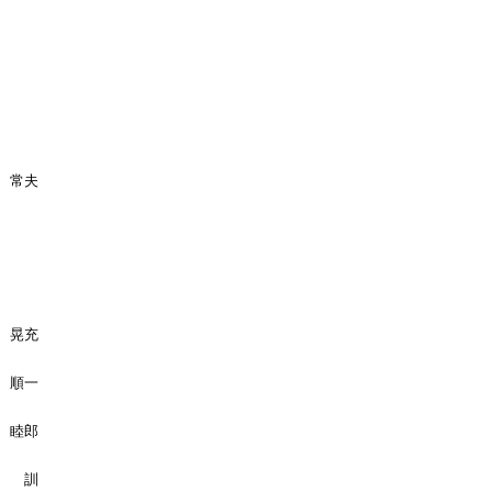
 常夫
 晃充
 順一
 睦郎
藤 訓