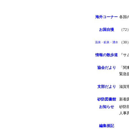
海外コーナー
各国
お国自慢
（7
（3
温泉・鉱泉・湧水
情報の散歩道
『サ
協会だより
「関
緊急
支部だより
滋賀
砂防図書館
新着
お知らせ
砂防
人事
編集後記