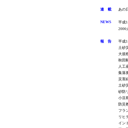
連 載
あの
NEWS
平成
20
報 告
平成
土砂
大規
秋田
人工
集落
災害
土砂
砂防
小豆
防災
フラ
リヒ
イン