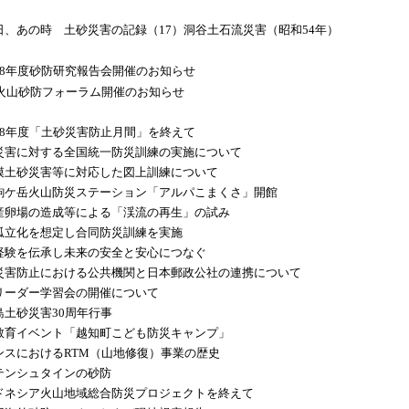
日、あの時 土砂災害の記録（17）洞谷土石流災害（昭和54年）
18年度砂防研究報告会開催のお知らせ
06火山砂防フォーラム開催のお知らせ
18年度「土砂災害防止月間」を終えて
災害に対する全国統一防災訓練の実施について
模土砂災害等に対応した図上訓練について
駒ケ岳火山防災ステーション「アルパこまくさ」開館
産卵場の造成等による「渓流の再生」の試み
孤立化を想定し合同防災訓練を実施
経験を伝承し未来の安全と安心につなぐ
災害防止における公共機関と日本郵政公社の連携について
リーダー学習会の開催について
島土砂災害30周年行事
教育イベント「越知町こども防災キャンプ」
ンスにおけるRTM（山地修復）事業の歴史
テンシュタインの砂防
ドネシア火山地域総合防災プロジェクトを終えて