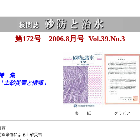
第172号 2006.8月号
Vol.39.No.3
特 集
「土砂災害と情報」
表 紙
グラビア
提言
前線豪雨による土砂災害