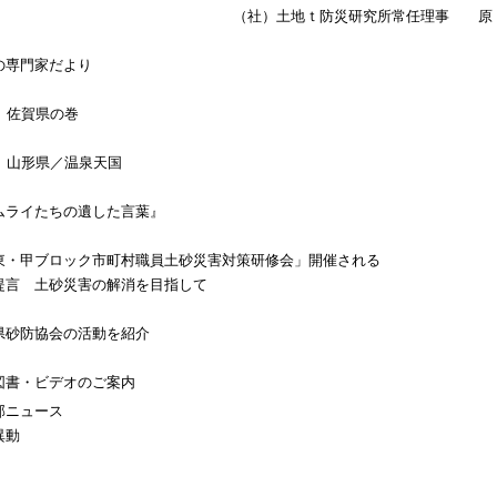
（社）土地ｔ防災研究所常任理事 原
の専門家だより
2）佐賀県の巻
0）山形県／温泉天国
ムライたちの遺した言葉』
東・甲ブロック市町村職員土砂災害対策研修会」開催される
提言 土砂災害の解消を目指して
県砂防協会の活動を紹介
図書・ビデオのご案内
部ニュース
異動