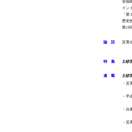
全国
イン
「第
歴史
第1
論 説
災害
特 集
土砂
連 載
土砂
・災
・平
・台
・災