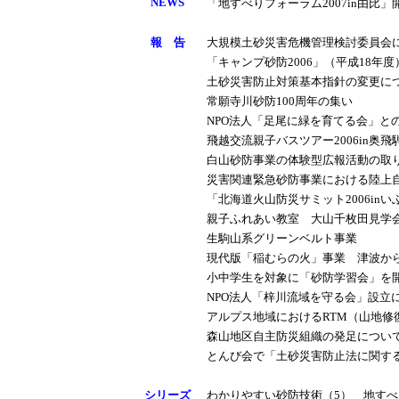
NEWS
「地すべりフォーラム2007in由比
報 告
大規模土砂災害危機管理検討委員会
「キャンプ砂防2006」（平成18年
土砂災害防止対策基本指針の変更に
常願寺川砂防100周年の集い
NPO法人「足尾に緑を育てる会」と
飛越交流親子バスツアー2006in奥
白山砂防事業の体験型広報活動の取
災害関連緊急砂防事業における陸上
「北海道火山防災サミット2006in
親子ふれあい教室 大山千枚田見学
生駒山系グリーンベルト事業
現代版「稲むらの火」事業 津波か
小中学生を対象に「砂防学習会」を
NPO法人「梓川流域を守る会」設立
アルプス地域におけるRTM（山地修
森山地区自主防災組織の発足につい
とんび会で「土砂災害防止法に関す
シリーズ
わかりやすい砂防技術（5） 地す