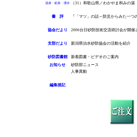
（31）和歌山県／わかやま和みの湯
温泉・鉱泉・湧水
書 評
『「マツ」の話～防災からみた一つ
協会だより
2006台日砂防技術交流研討会が開催
支部だより
新潟県治水砂防協会の活動を紹介
砂防図書館
新着図書・ビデオのご案内
お知らせ
砂防部ニュース
人事異動
編集後記