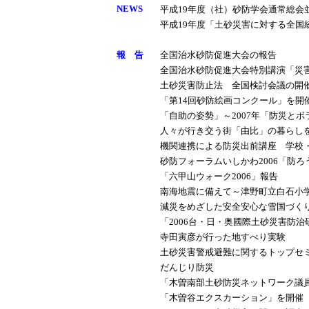
NEWS
平成19年度（社）砂防学会通常総会
平成19年度「土砂災害に対する全国
報 告
全国治水砂防促進大会の報告
全国治水砂防促進大会特別講演「災
土砂災害防止法 全国検討会議の開
「第14回砂防絵画コンクール」を開
「自助の姿勢」～2007年「防災と
人々が行き交う街「由比」の暮らしを
機関連携による防災出前講座 学校
砂防フォーラムいしかわ2006「防
「六甲山ウォーク2006」報告
南海地震に備えて～津野町立白石小学
減災をめざした安全安心な雪国づく
「2006台・日・奥國際土砂災害防
寺田寅彦が行った地すべり実験
土砂災害警戒避難に関するトップセ
だんじり防災
「木曽南部土砂防災ネットワーク議
「木曽谷エクスカーション」を開催