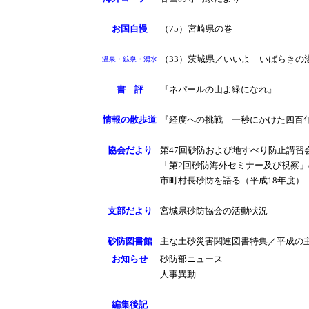
お国自慢
（75）宮崎県の巻
（33）茨城県／いいよ いばらきの
温泉・鉱泉・湧水
書 評
『ネパールの山よ緑になれ』
情報の散歩道
『経度への挑戦 一秒にかけた四百
協会だより
第47回砂防および地すべり防止講習
「第2回砂防海外セミナー及び視察
市町村長砂防を語る（平成18年度）
支部だより
宮城県砂防協会の活動状況
砂防図書館
主な土砂災害関連図書特集／平成の
お知らせ
砂防部ニュース
人事異動
編集後記