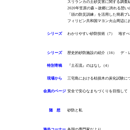
スリランカの土砂災害に関する調査
2020年笠原の森～故郷に誇れる憩い
「頭の防災訓練」を活用した簡易ブ
フィリピン共和国マヨン火山周辺に
シリーズ
わかりやすい砂防技術（7） 地す
シリーズ
歴史的砂防施設の紹介（16） デ・
特別寄稿
『土石流』のはなし（4）
現場から
三宅島における枯損木の炭化試験に
会員のページ
安全で安心なまちづくりを目指して
随 想
砂防と私
海外コーナー
各国の専門家だより