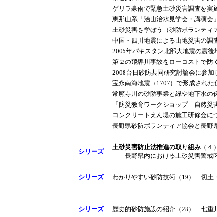
ゲリラ豪雨で緊急土砂災害調査を実
恵那山系「治山治水見学会・講演会
土砂災害を学ぼう（砂防ボランティ
中国・四川地震による山地災害の調
2005年パキスタン北部大地震の震後
第２の飛騨川事故をローコストで防
2008台日砂防共同研究討論会に参加
宝永南海地震（1707）で形成され
常願寺川の砂防事業と緑や地下水の
「防災教育ワークショップ―自然災
コンクリートえん堤の施工研修会に
長野県砂防ボランティア協会と長野
土砂災害防止法推進の取り組み
（
シリーズ
長野県内における土砂災害警戒区
シリーズ
わかりやすい砂防技術（19） 切土
シリーズ
歴史的砂防施設の紹介（28） 七重