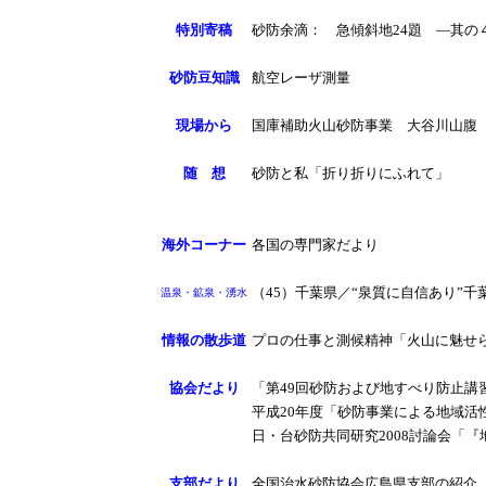
特別寄稿
砂防余滴： 急傾斜地24題 ―其の
砂防豆知識
航空レーザ測量
現場から
国庫補助火山砂防事業 大谷川山腹
随 想
砂防と私「折り折りにふれて」
海外コーナー
各国の専門家だより
（45）千葉県／“泉質に自信あり”千
温泉・鉱泉・湧水
情報の散歩道
プロの仕事と測候精神「火山に魅せ
協会だより
「第49回砂防および地すべり防止講
平成20年度「砂防事業による地域活
日・台砂防共同研究2008討論会「
支部だより
全国治水砂防協会広島県支部の紹介