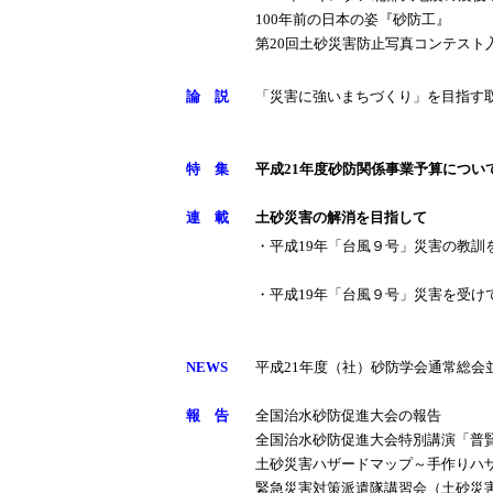
100年前の日本の姿『砂防工』
第20回土砂災害防止写真コンテスト
論 説
「災害に強いまちづくり」を目指す
特 集
平成21年度砂防関係事業予算につい
連 載
土砂災害の解消を目指して
・平成19年「台風９号」災害の教訓
・平成19年「台風９号」災害を受け
NEWS
平成21年度（社）砂防学会通常総
報 告
全国治水砂防促進大会の報告
全国治水砂防促進大会特別講演「普
土砂災害ハザードマップ～手作りハ
緊急災害対策派遣隊講習会（土砂災