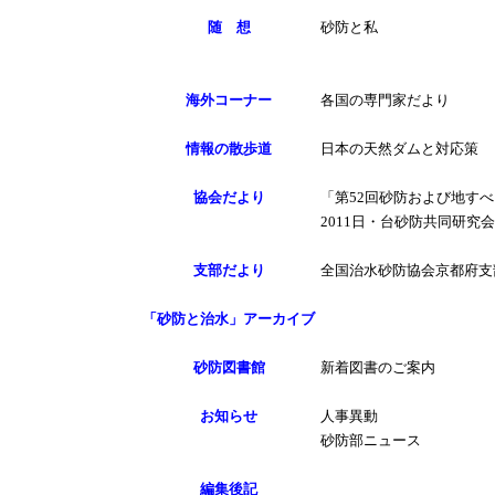
随 想
砂防と私
海外コーナー
各国の専門家だより
情報の散歩道
日本の天然ダムと対応策
協会だより
「第52回砂防および地す
2011日・台砂防共同研究
支部だより
全国治水砂防協会京都府支
「砂防と治水」アーカイブ
砂防図書館
新着図書のご案内
お知らせ
人事異動
砂防部ニュース
編集後記