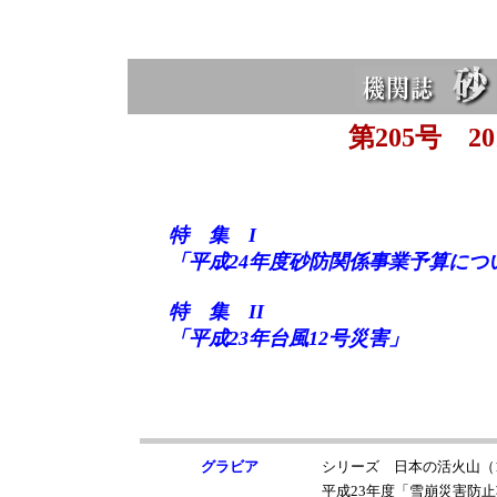
第205号 20
特 集 I
「平成24年度砂防関係事業予算につ
特 集 II
「平成23年台風12号災害」
グラビア
シリーズ 日本の活火山（
平成23年度「雪崩災害防