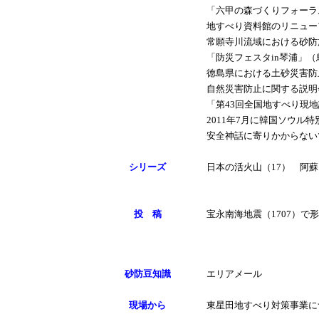
「六甲の森づくりフォーラ
地すべり資料館のリニュー
常願寺川流域における砂防
「防災フェスタin琴浦」
徳島県における土砂災害防
自然災害防止に関する説明
「第43回全国地すべり現
2011年7月に韓国ソウル
安全神話に寄りかからない
シリーズ
日本の活火山（17） 阿蘇
投 稿
宝永南海地震（1707）
砂防豆知識
エリアメール
現場から
東星田地すべり対策事業に