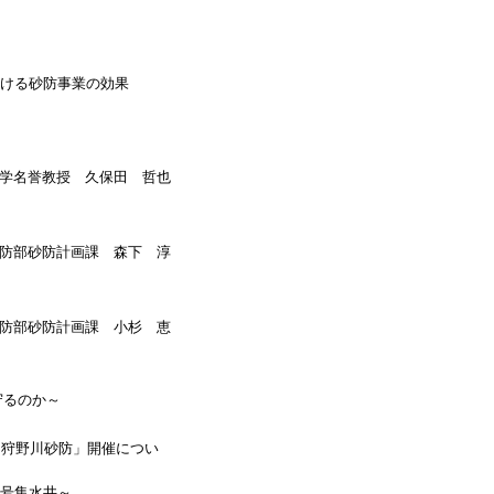
ける砂防事業の効果
学名誉教授 久保田 哲也
防部砂防計画課 森下 淳
防部砂防計画課 小杉 恵
守るのか～
る狩野川砂防」開催につい
号集水井～