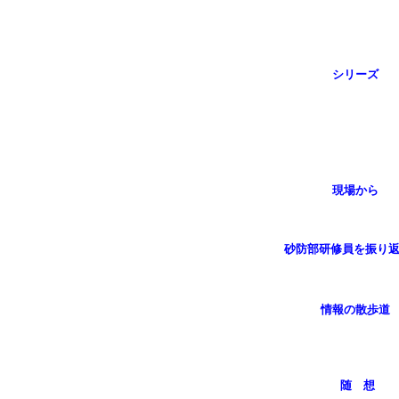
シリーズ
現場から
砂防部研修員を振り
情報の散歩道
随 想