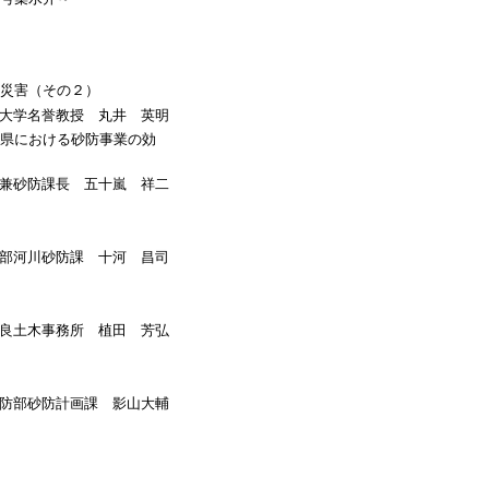
災害（その２）
大学名誉教授 丸井 英明
県における砂防事業の効
兼砂防課長 五十嵐 祥二
部河川砂防課 十河 昌司
良土木事務所 植田 芳弘
防部砂防計画課 影山大輔