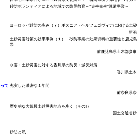
砂防ボランティアによる地域での防災教育～“赤牛先生”派遣事業～
ヨーロッパ砂防の歩み（７）ボスニア・ヘルツェゴヴィナにおける土砂
新潟
土砂災害対策の効果事例（１） 砂防事業の効果資料の重要性と鹿児島
果
前鹿児島県土木部参事
水害・土砂災害に対する香川県の防災・減災対策
香川県土木
返って
充実した濃密な１年間
前奈良県奈
歴史的な大規模土砂災害地点を歩く（そのⅡ）
国土交通省砂
砂防と私