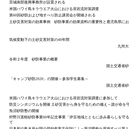
宮城南部復興事務所が設置される
米国ハワイ島キラウエア火山における溶岩流対策調査
第60回砂防および地すべり防止講習会が開催される
土砂災害対策の効果事例 砂防事業の効果資料の重要性と鹿児島県にお
気候変動下の土砂災害対策の40年間
九州大
令和２年度 砂防事業の概要
国土交通省砂
「キャンプ砂防2020」の開催～参加学生募集～
国土交通省砂
米国ハワイ島キラウエア火山における溶岩流対策調査に参加して
防災シンポジウムを開催 土砂災害から身を守るための備え～誰が命を
魚沼砂防塾の開催
狩野川直轄砂防事業60年記念事業「伊豆地域とともに歩み暮らしを守
て
日本初の集水井が国の登録有形文化財に！～新潟県栃ケ原地すべり第１