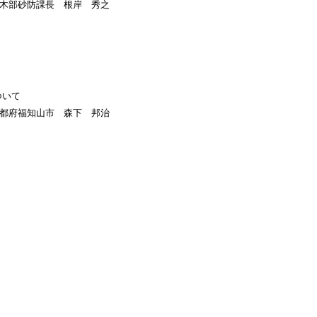
木部砂防課長 根岸 秀之
ついて
都府福知山市 森下 邦治