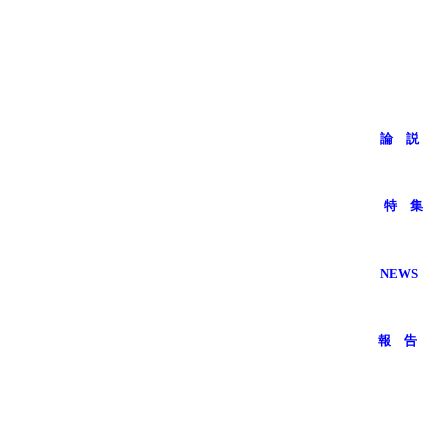
論 説
特 集
NEWS
報 告