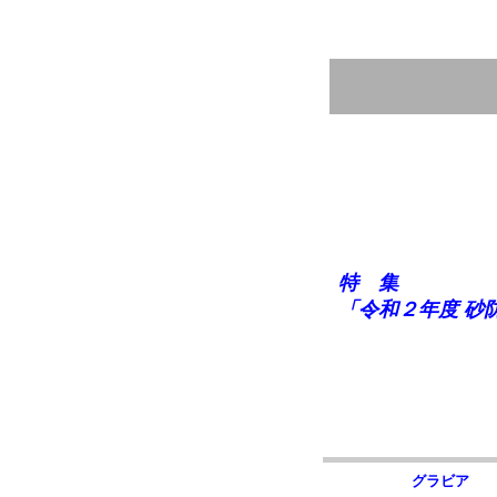
特 集
「令和２年度 砂
グラビア