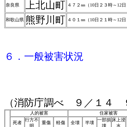
上北山町
奈良県
４７２㎜（10日２３時～12
熊野川町
和歌山県
４０１㎜（10日２１時～12
６．一般被害状況
（消防庁調べ ９／１４ 
人的被害
住家被害
行方不
一部損
床上浸
死者
重傷
軽傷
全壊
半壊
明
壊
水