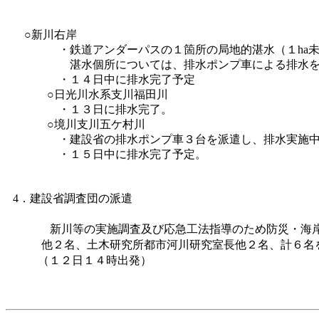
○新川右岸
・鉄道アンダーパスの１箇所の局地的湛水（１ha未
湛水個所については、排水ポンプ車による排水を引
・１４日中に排水完了予定
○日光川水系支川福田川
・１３日に排水完了。
○境川支川五ケ村川
・建設省の排水ポンプ車３台を派遣し、排水実施中
・１５日中に排水完了予定。
4．建設省調査団の派遣
新川等の実施調査及び応急工法指導のため防災・海
他２名、土木研究所都市河川研究室長他２名、計６名
（１２日１４時出発）