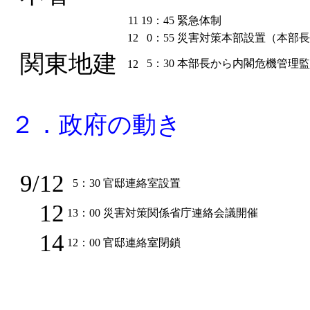
11
19：45
緊急体制
12
0：55
災害対策本部設置（本部長
関東地建
5：30
本部長から内閣危機管理監
12
２．政府の動き
9/12
5：30
官邸連絡室設置
12
13：00
災害対策関係省庁連絡会議開催
14
12：00
官邸連絡室閉鎖