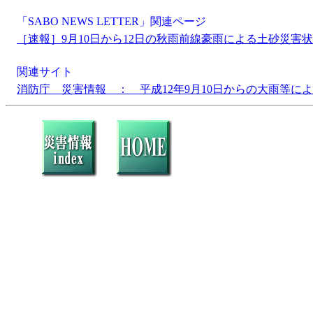
「SABO NEWS LETTER」関連ページ
［速報］9月10日から12日の秋雨前線豪雨による土砂災害
関連サイト
消防庁 災害情報 ： 平成12年9月10日からの大雨等に