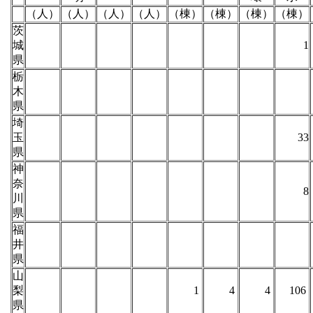
（人）
（人）
（人）
（人）
（棟）
（棟）
（棟）
（棟）
茨
城
1
県
栃
木
県
埼
玉
33
県
神
奈
8
川
県
福
井
県
山
梨
1
4
4
106
県