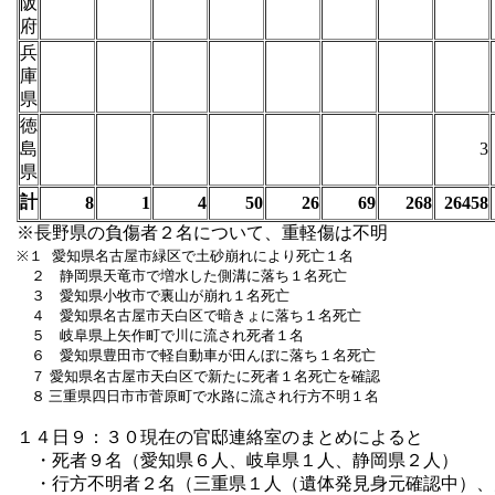
阪
府
兵
庫
県
徳
島
3
県
計
8
1
4
50
26
69
268
26458
※長野県の負傷者２名について、重軽傷は不明
※１
愛知県名古屋市緑区で土砂崩れにより死亡１名
２ 静岡県天竜市で増水した側溝に落ち１名死亡
３ 愛知県小牧市で裏山が崩れ１名死亡
４ 愛知県名古屋市天白区で暗きょに落ち１名死亡
５ 岐阜県上矢作町で川に流され死者１名
６ 愛知県豊田市で軽自動車が田んぼに落ち１名死亡
７
愛知県名古屋市
天白区で新たに死者１名死亡を確認
８
三重県四日市市菅原町で水路に流され行方不明１名
１４日９：３０現在の官邸連絡室のまとめによると
・死者９名（愛知県６人、岐阜県１人、静岡県２人）
・行方不明者２名（三重県１人（遺体発見身元確認中）、