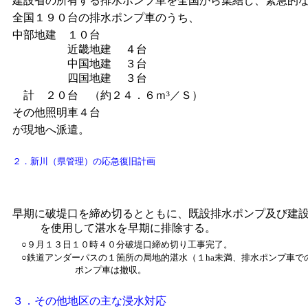
建設省の所有する排水ポンプ車を全国から集結し、緊急的
全国１９０台の排水ポンプ車のうち、
中部地建 １０台
近畿地建 ４台
中国地建 ３台
四国地建 ３台
計 ２０台 （約２４．６ｍ³／Ｓ）
その他照明車４台
が現地へ派遣。
２．新川（県管理）の応急復旧計画
早期に破堤口を締め切るとともに、既設排水ポンプ及び建
を使用して湛水を早期に排除する。
○９月１３日１０時４０分破堤口締め切り工事完了。
○鉄道アンダーパスの１箇所の局地的湛水（１ha未満、排水ポンプ車で
ポンプ車は撤収。
３．その他地区の主な浸水対応