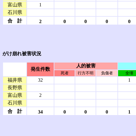
富山県
1
石川県
合 計
2
0
0
0
0
がけ崩れ被害状況
人的被害
発生件数
死者
行方不明
負傷者
全壊
福井県
32
1
長野県
富山県
2
石川県
合 計
34
0
0
0
1