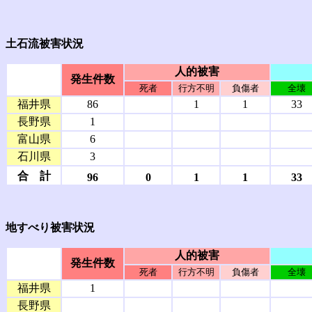
土石流被害状況
人的被害
発生件数
死者
行方不明
負傷者
全壊
福井県
86
1
1
33
長野県
1
富山県
6
石川県
3
合 計
96
0
1
1
33
地すべり被害状況
人的被害
発生件数
死者
行方不明
負傷者
全壊
福井県
1
長野県