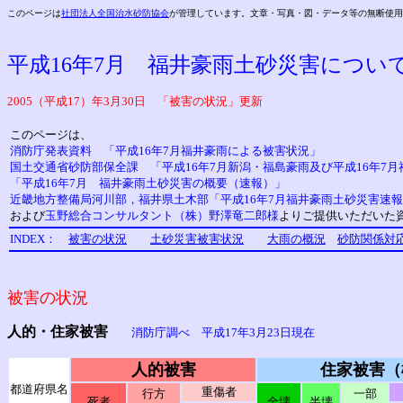
このページは
社団法人全国治水砂防協会
が管理しています。文章・写真・図・データ等の無断使用
平成16年7月 福井豪雨土砂災害につい
2005（平成17）年3月30日 「被害の状況」更新
このページは、
消防庁発表資料 「平成16年7月福井豪雨による被害状況」
国土交通省砂防部保全課 「平成16年7月新潟・福島豪雨及び平成16年7
「平成16年7月 福井豪雨土砂災害の概要（速報）」
近畿地方整備局河川部，福井県土木部「平成16年7月福井豪雨土砂災害速
および
玉野総合コンサルタント（株）野澤竜二郎様
よりご提供いただいた
INDEX：
被害の状況
土砂災害被害状況
大雨の概況
砂防関係対
被害の状況
人的・住家被害
消防庁調べ 平成17年3月23日現在
人的被害
住家被害（
都道府県名
重傷者
行方
一部
死者
全壊
半壊