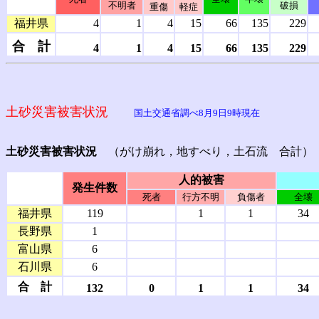
不明者
破損
重傷
軽症
福井県
4
1
4
15
66
135
229
合 計
4
1
4
15
66
135
229
土砂災害被害状況
国土交通省調べ8月9日9時現在
土砂災害被害状況
（がけ崩れ，地すべり，土石流 合計）
人的被害
発生件数
死者
行方不明
負傷者
全壊
福井県
119
1
1
34
長野県
1
富山県
6
石川県
6
合 計
132
0
1
1
34