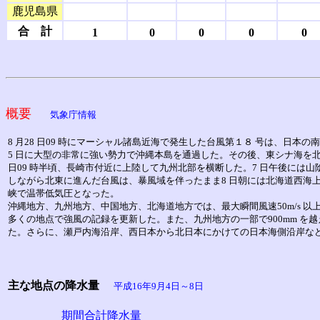
鹿児島県
合 計
1
0
0
0
0
概要
気象庁情報
8 月28 日09 時にマーシャル諸島近海で発生した台風第１８ 号は、日本の
5 日に大型の非常に強い勢力で沖縄本島を通過した。その後、東シナ海を
日09 時半頃、長崎市付近に上陸して九州北部を横断した。7 日午後には
しながら北東に進んだ台風は、暴風域を伴ったまま8 日朝には北海道西海上
峡で温帯低気圧となった。
沖縄地方、九州地方、中国地方、北海道地方では、最大瞬間風速50m/s 以
多くの地点で強風の記録を更新した。また、九州地方の一部で900mm を
た。さらに、瀬戸内海沿岸、西日本から北日本にかけての日本海側沿岸な
主な地点の降水量
平成16年9月4日～8日
期間合計降水量