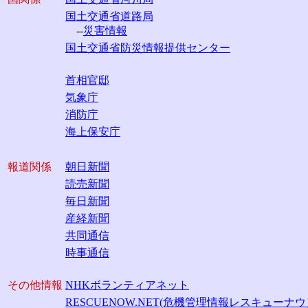
国土交通省道路局
--
災害情報
国土交通省防災情報提供センター
首相官邸
気象庁
消防庁
海上保安庁
報道関係
朝日新聞
読売新聞
毎日新聞
産経新聞
共同通信
時事通信
その他情報
NHKボランティアネット
RESCUENOW.NET(危機管理情報レスキューナウ