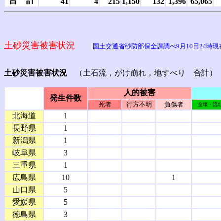
合 計
41
4
215
1,150
132
1,396
65,065
土砂災害被害状況
国土交通省砂防部保全課調べ9月10日24時現
土砂災害被害状況
（土石流，がけ崩れ，地すべり 合計）
人的被害
発生件数
死者
行方不明
負傷者
全壊・流
北海道
1
長野県
1
新潟県
1
岐阜県
3
三重県
1
広島県
10
1
山口県
5
愛媛県
5
徳島県
3