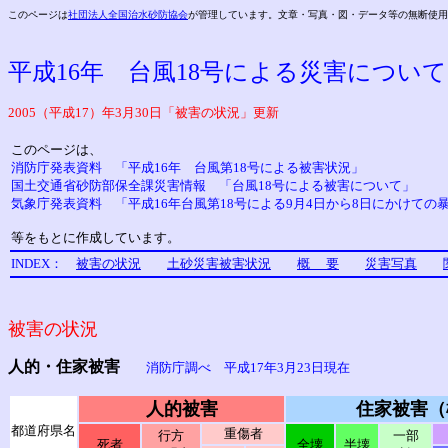
このページは
社団法人全国治水砂防協会
が管理しています。文章・写真・図・データ等の無断使用
平成16年 台風18号による災害について
2005（平成17）年3月30日「被害の状況」更新
このページは、
消防庁発表資料 「平成16年 台風第18号による被害状況」
国土交通省砂防部保全課災害情報 「台風18号による被害について」
気象庁発表資料 「平成16年台風第18号による9月4日から8日にかけての
等をもとに作成しています。
INDEX：
被害の状況
土砂災害被害状況
概 要
災害写真
被害の状況
人的・住家被害
消防庁調べ 平成17年3月23日現在
人的被害
住家被害（
都道府県名
重傷者
行方
一部
死者
全壊
半壊