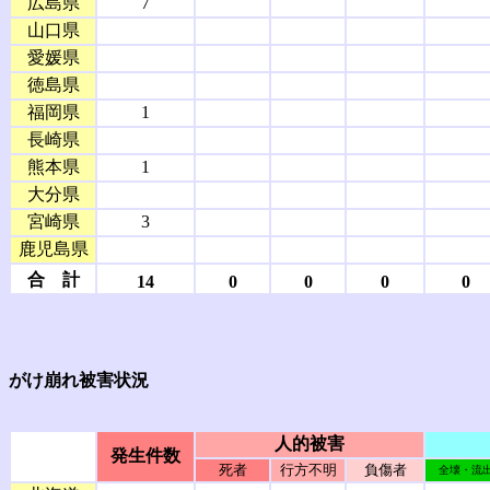
広島県
7
山口県
愛媛県
徳島県
福岡県
1
長崎県
熊本県
1
大分県
宮崎県
3
鹿児島県
合 計
14
0
0
0
0
がけ崩れ被害状況
人的被害
発生件数
死者
行方不明
負傷者
全壊・流