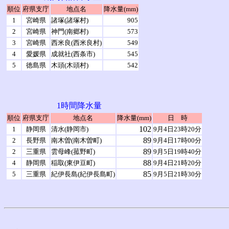
順位
府県支庁
地点名
降水量(mm)
1
宮崎県
諸塚(諸塚村)
905
2
宮崎県
神門(南郷村)
573
3
宮崎県
西米良(西米良村)
549
4
愛媛県
成就社(西条市)
545
5
徳島県
木頭(木頭村)
542
1時間降水量
順位
府県支庁
地点名
降水量(mm)
日 時
102
1
静岡県
清水(静岡市)
9月4日23時20分
89
2
長野県
南木曽(南木曽町)
9月4日17時00分
89
2
三重県
雲母峰(菰野町)
9月5日19時40分
88
4
静岡県
稲取(東伊豆町)
9月4日21時20分
85
5
三重県
紀伊長島(紀伊長島町)
9月5日21時30分