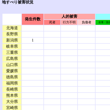
地すべり被害状況
人的被害
発生件数
死者
行方不明
負傷者
全壊・流
北海道
長野県
新潟県
1
岐阜県
三重県
広島県
山口県
愛媛県
徳島県
福岡県
長崎県
熊本県
大分県
宮崎県