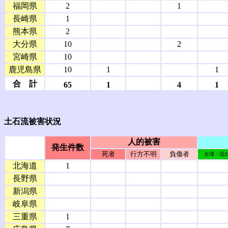
福岡県
2
1
長崎県
1
熊本県
2
大分県
10
2
宮崎県
10
鹿児島県
10
1
1
合 計
65
1
4
1
土石流被害状況
人的被害
発生件数
死者
行方不明
負傷者
全壊・流
北海道
1
長野県
新潟県
岐阜県
三重県
1