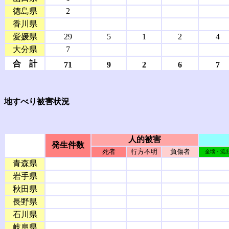
徳島県
2
香川県
愛媛県
29
5
1
2
4
大分県
7
合 計
71
9
2
6
7
地すべり被害状況
人的被害
発生件数
死者
行方不明
負傷者
全壊・流
青森県
岩手県
秋田県
長野県
石川県
岐阜県