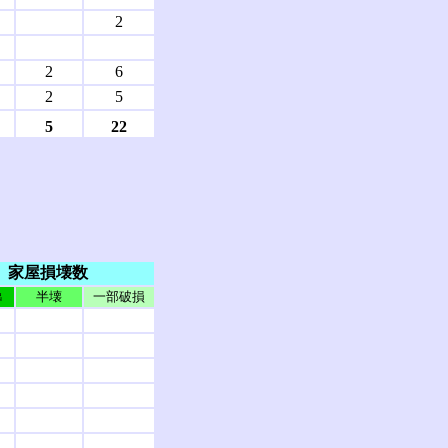
2
2
6
2
5
5
22
家屋損壊数
半壊
一部破損
出