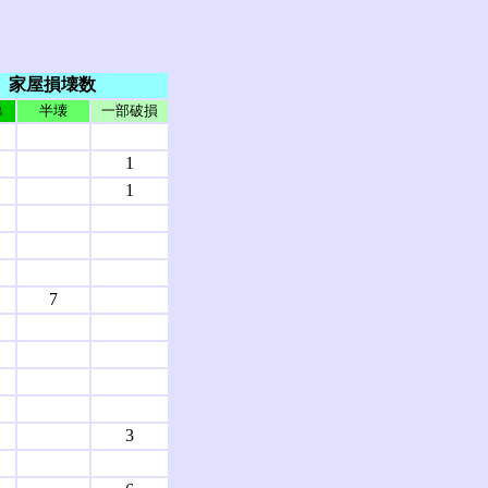
家屋損壊数
半壊
一部破損
出
1
1
7
3