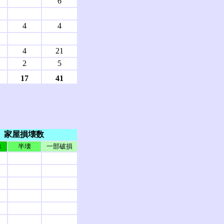
6
4
4
4
21
2
5
17
41
家屋損壊数
半壊
一部破損
出