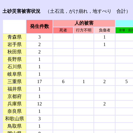
土砂災害被害状況
（土石流，がけ崩れ，地すべり 合計）
人的被害
発生件数
死者
行方不明
負傷者
全壊・流
青森県
3
1
岩手県
2
1
秋田県
2
長野県
1
石川県
1
岐阜県
1
三重県
17
6
1
2
5
福井県
1
京都府
1
兵庫県
12
2
奈良県
1
和歌山県
3
鳥取県
1