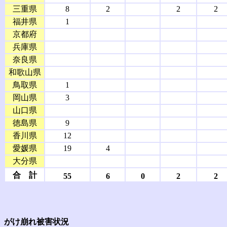
三重県
8
2
2
2
福井県
1
京都府
兵庫県
奈良県
和歌山県
鳥取県
1
岡山県
3
山口県
徳島県
9
香川県
12
愛媛県
19
4
大分県
合 計
55
6
0
2
2
がけ崩れ被害状況