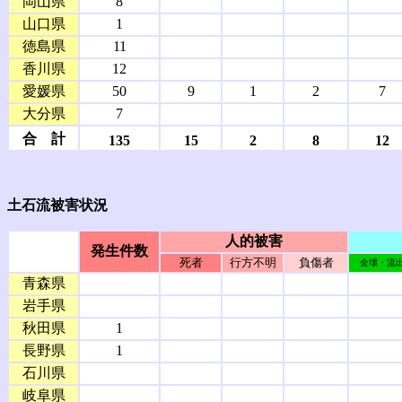
岡山県
8
山口県
1
徳島県
11
香川県
12
愛媛県
50
9
1
2
7
大分県
7
合 計
135
15
2
8
12
土石流被害状況
人的被害
発生件数
死者
行方不明
負傷者
全壊・流
青森県
岩手県
秋田県
1
長野県
1
石川県
岐阜県