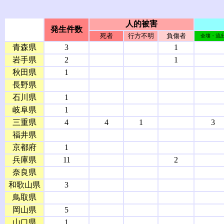
人的被害
発生件数
死者
行方不明
負傷者
全壊・流
青森県
3
1
岩手県
2
1
秋田県
1
長野県
石川県
1
岐阜県
1
三重県
4
4
1
3
福井県
京都府
1
兵庫県
11
2
奈良県
和歌山県
3
鳥取県
岡山県
5
山口県
1