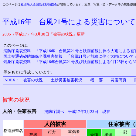
このページは
社団法人全国治水砂防協会
が管理しています。文章・写真・図・データ等の無断使用
平成16年 台風21号による災害について
2005（平成17）年3月30日「被害の状況」更新
このページは、
消防庁発表資料 「平成16年 台風第21号と秋雨前線に伴う大雨による被
国土交通省砂防部保全課災害情報 「台風21号と前線に伴う大雨について
気象庁発表資料 「平成16年台風第21号及び秋雨前線による9月25日から
等をもとに作成しています。
INDEX：
被害の状況
土砂災害被害状況
概 要
災害写真
被害の状況
人的・住家被害
消防庁調べ 平成17年3月23日 現在
人的被害
住家被害（
都道府県名
重傷者
行方
一部
死者
全壊
半壊