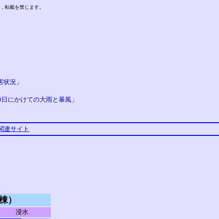
，転載を禁じます。
害状況」
」
30日にかけての大雨と暴風」
関連サイト
棟）
浸水