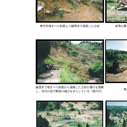
東竹沢地すべり斜面より融雪水で崩落した土砂
積雪の重
融雪水で地すべり斜面から崩落した土砂が通行を遮断
相
し、河川の流下断面の減少をきたしている（相川川）