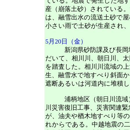
ている。地震で発生した地
産（崩落土砂）されている。
は、融雪出水の流送土砂で屋
小さい雨で土砂が生産され
5月20日（金）
新潟県砂防課及び長岡地
だいて、相川川、朝日川、太
を踏査した。相川川流域の上
生、融雪水で地すべり斜面か
遮断あるいは河道内に堆積
浦柄地区（朝日川流域）
川災害復旧工事、災害関連緊
が、油夫や楢木地すべり等の
れからである。中越地震の二