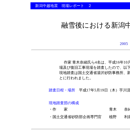
新潟中越地震 現場レポート ２
融雪後における新潟
200
作家 青木奈緒氏ら4名は、平成16年1
場及び復旧工事現場を踏査したので、以
現地踏査は国土交通省湯沢砂防事務所、
とに行われました。
踏査日程・場所
平成17年5月19日（木）芋
現地踏査団の構成
・作 家
青木 奈
・国土交通省砂防部企画専門官
植野 利