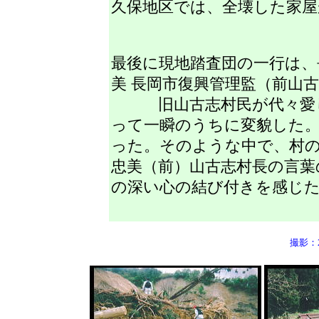
久保地区では、全壊した家屋
最後に現地踏査団の一行は、
美 長岡市復興管理監（前山
旧山古志村民が代々愛し
って一瞬のうちに変貌した
った。そのような中で、村
忠美（前）山古志村長の言葉
の深い心の結び付きを感じ
撮影：