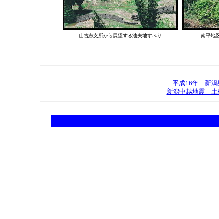
山古志支所から展望する油夫地すべり
南平地
平成16年 新
新潟中越地震 土