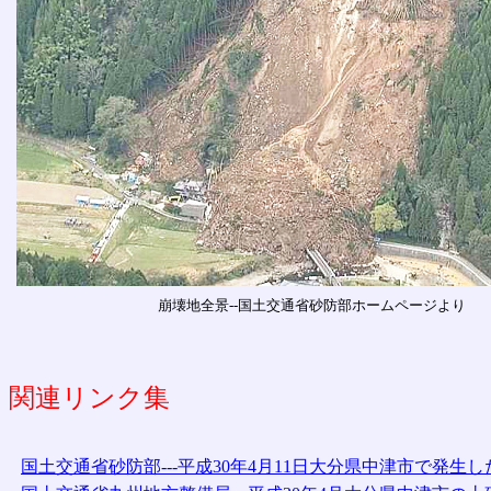
崩壊地全景--国土交通省砂防部ホームページより
関連リンク集
国土交通省砂防部---平成30年4月11日大分県中津市で発生