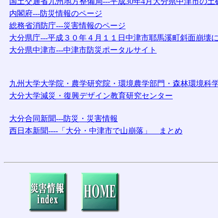
国土交通省九州地方整備局---平成30年4月大分県中津市の
内閣府---防災情報のページ
総務省消防庁---災害情報のページ
大分県庁---平成３０年４月１１日中津市耶馬溪町斜面崩壊
大分県中津市---中津市防災ポータルサイト
九州大学大学院・農学研究院・環境農学部門・森林環境科
大分大学減災・復興デザイン教育研究センター
大分合同新聞---防災・災害情報
西日本新聞----「大分・中津市で山崩落」 まとめ