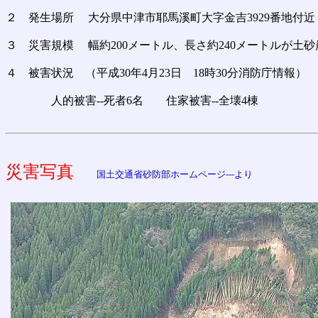
２ 発生場所 大分県中津市耶馬溪町大字金吉3929番地付近
３ 災害規模 幅約200メートル、長さ約240メートルが土砂
４ 被害状況 （平成30年4月23日 18時30分消防庁情報）
人的被害--死者6名 住家被害--全壊4棟
災害写真
国土交通省砂防部ホームページ---より