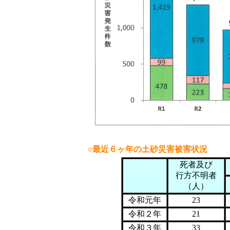
○最近６ヶ年の土砂災害被害状況
死者及び
行方不明者
（人）
令和元年
23
令和２年
21
令和３年
33