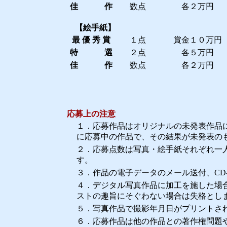
佳 作
数点
各２万円
【絵手紙】
最 優 秀 賞
１点
賞金１０万円
特 選
２点
各５万円
佳 作
数点
各２万円
応募上の注意
１．応募作品はオリジナルの未発表作品
に応募中の作品で、その結果が未発表の
２．応募点数は写真・絵手紙それぞれ一
す。
３．作品の電子データのメール送付、CD
４．デジタル写真作品に加工を施した場
ストの趣旨にそぐわない場合は失格とし
５．写真作品で撮影年月日がプリントさ
６．応募作品は他の作品との著作権問題