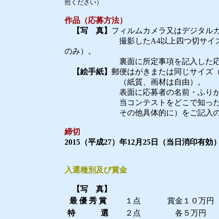
照ください）
作品（応募方法）
【写 真】
フィルムカメラ又はデジタル
撮影したA4以上四つ切サイズ程度
のみ）。
裏面に所定事項を記入した応募票
【絵手紙】
郵便はがきまたは同じサイズ（1
（紙質、画材は自由）。
表面に応募者の名前・ふりがな・性
当コンテストをどこで知ったか（協
その他具体的に）をご記入の上、
締切
2015（平成27）年12月25日（当日消印有効
入選種別及び賞金
【写 真】
最 優 秀 賞
１点
賞金１０万円
特 選
２点
各５万円