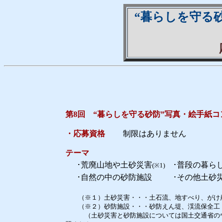
“暮らしを守る
第8回 “暮らしを守る砂防”写真・絵手紙コン
・応募資格
制限はありません
テーマ
･荒廃山地や土砂災害
･普段の暮ら
(※1)
･自然の中の砂防施設
･その他土砂
（※１）土砂災害・・・土石流、地すべり、がけ
（※２）砂防施設・・・砂防えん堤、渓流保全工（
（土砂災害と砂防施設については国土交通省の