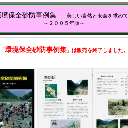
環境保全砂防事例集
―美しい自然と安全を求めて
～２００５年版～
環境保全砂防事例集
「
」は販売を終了しました