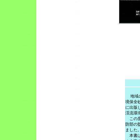
地域
境保全
に出版
渓流環
この度
防部の
ました
本書は