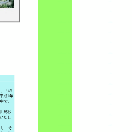
て、「環
平成7年
る中で、
川局砂
いたし
おり、そ