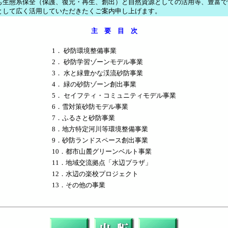
も生態系保全（保護、復元・再生、創出）と自然資源としての活用等、豊富で
として広く活用していただきたくご案内申し上げます。
主 要 目 次
1． 砂防環境整備事業
2． 砂防学習ゾーンモデル事業
3． 水と緑豊かな渓流砂防事業
4． 緑の砂防ゾーン創出事業
5． セイフティ・コミュニティモデル事業
6．雪対策砂防モデル事業
7．ふるさと砂防事業
8．地方特定河川等環境整備事業
9．砂防ランドスペース創出事業
10．都市山麓グリーンベルト事業
11．地域交流拠点「水辺プラザ」
12．水辺の楽校プロジェクト
13．その他の事業