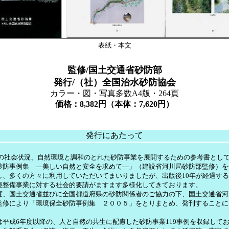
表紙・本文
監修/国土交通省砂防部
発行/（社）全国治水砂防協会
カラー・図・写真多数A4版・264頁
価格：8,382円（本体：7,620円）
発行にあたって
の社会状況、自然環境と調和のとれた砂防事業を展開するための参考書とし
砂防事例集 ―美しい自然と安全を求めて―」（建設省河川局砂防部監修）を
し、多くの方々に利用していただいてまいりましたが、出版後10年が経過す
境整備事業に対する社会的要請がますます多様化してきております。
、国土交通省並びに全国都道府県の砂防関係者のご協力の下、国土交通省河
監修により「環境保全砂防事例集 ２００５」をとりまとめ、発刊することに
。
平成6年度以降の、人と自然の共生に配慮した砂防事業119事例を収録して