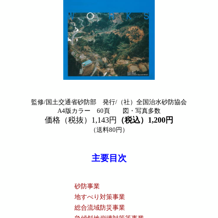
監修/国土交通省砂防部 発行/（社）全国治水砂防協会
A4版カラー 60頁 図・写真多数
価格（税抜）1,143円
（税込）1,200円
（送料80円）
主要目次
砂防事業
地すべり対策事業
総合流域防災事業