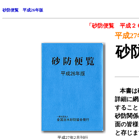
砂防便覧 平成26年版
「砂防便覧 平成２
平成2
砂
本書は
詳細に網
すること
砂防関係
面の皆様
と存じま
平成27年2月刊行