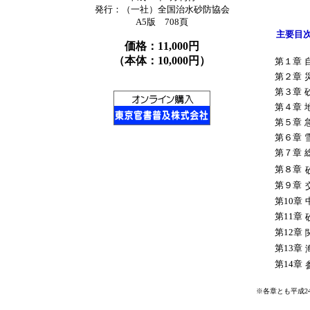
発行：（一社）全国治水砂防協会
A5版 708頁
主要目
価格：11,000円
（本体：10,000円）
第１章
第２章
第３章
第４章
第５章
第６章
第７章
第８章
第９章
第10章
第11章
第12章
第13章
第14章
※各章とも平成2