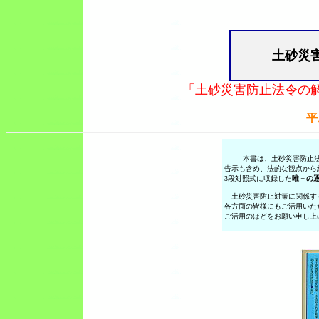
土砂災
「土砂災害防止法令の
平
本書は、土砂災害防止
告示も含め、法的な観点から
3段対照式に収録した
唯－の
土砂災害防止対策に関係す
各方面の皆様にもご活用いた
ご活用のほどをお願い申し上