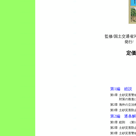
監修/国土交通省
発行/
定価
第1編 総説
第1章
土砂災害警
対策の推進
第2章
海外の立法
第3章
土砂災害防
第2編 逐条
第1章
総則 （第1
第2章
土砂災害防
第3章
土砂災害警