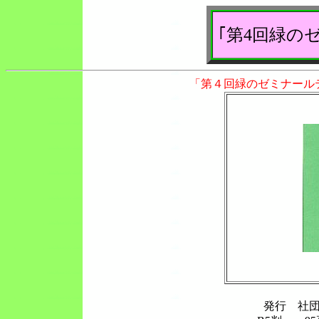
｢第4回緑の
「第４回緑のゼミナール
発行 社