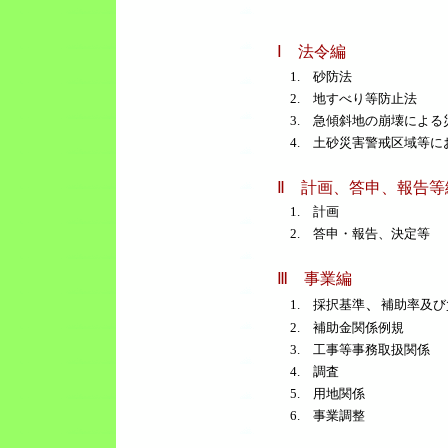
Ⅰ 法令編
1. 砂防法
2. 地すべり等防止法
3. 急傾斜地の崩壊による
4. 土砂災害警戒区域等に
Ⅱ 計画、答申、報告等
1. 計画
2. 答申・報告、決定等
Ⅲ 事業編
、
1. 採択基準
補助率及び
2. 補助金関係例規
3. 工事等事務取扱関係
4. 調査
5. 用地関係
6. 事業調整