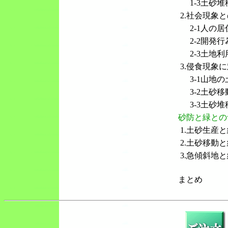
1-3土砂堆
2.社会現象
2-1人の
2-2開発
2-3土地
3.侵食現象
3-1山地
3-2土砂
3-3土砂
砂防と緑との
1.土砂生産
2.土砂移動
3.急傾斜地
まとめ