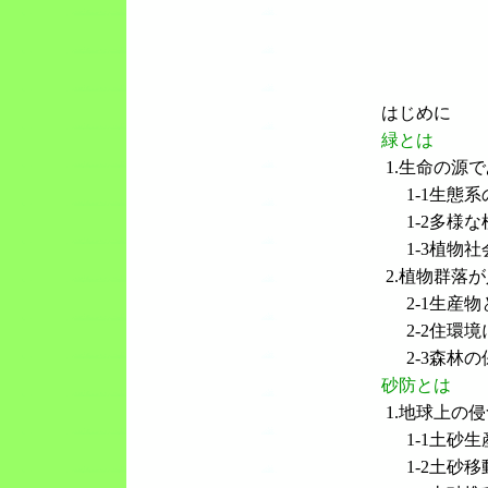
はじめに
緑とは
1.生命の源
1-1生態
1-2多様
1-3植物
2.植物群落
2-1生産
2-2住環
2-3森林
砂防とは
1.地球上の
1-1土砂生
1-2土砂移