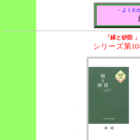
－よくわか
「緑と砂防 
シリーズ第10
表 紙