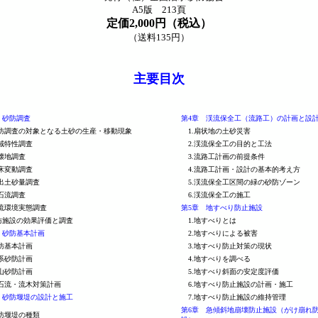
A5版 213頁
定価2,000円（税込）
（送料135円）
主要目次
 砂防調査
第4章 渓流保全工（流路工）の計画と設
防調査の対象となる土砂の生産・移動現象
1.扇状地の土砂災害
域特性調査
2.渓流保全工の
目的と工法
壊地調査
3.流路工計画の前提条件
床変動調査
4.流路工計画・設計の基本的考え方
出土砂量調査
5.渓流保全工区間の緑の砂防ゾーン
石流調査
6.渓流保全工の施工
流環境実態調査
第5章 地すべり防止施設
施設の効果評価と調査
1.地すべりとは
 砂防基本計画
2.地すべりによる被害
防基本計画
3.地すべり防止対策の現状
系砂防計画
4.地すべりを調べる
山砂防計画
5.地すべり斜面の安定度評価
石流・流木対策計画
6.地すべり防止施設の計画・施工
 砂防堰堤の設計と施工
7.地すべり防止施設の維持管理
第6章 急傾斜地崩壊防止施設（がけ崩れ
防堰堤の種類