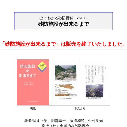
-よくわかる砂防百科 vol.8－
砂防施設が出来るまで
「砂防施設が出来るまで」は販売を終了いたしました
表紙
本文より
著者/岡本正男、阿部宗平、藤澤和範、中村良光
発行（社）全国治水砂防協会