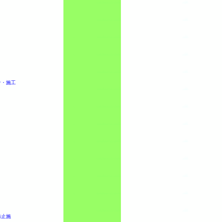
計・施工
防止施