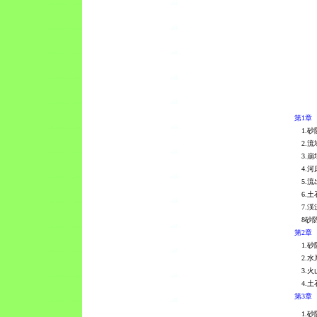
第1章
1.砂
2.流
3.崩
4.河
5.流
6.土
7.渓
8砂防
第2章
1.砂
2.水
3.火
4.土
第3章
1.砂