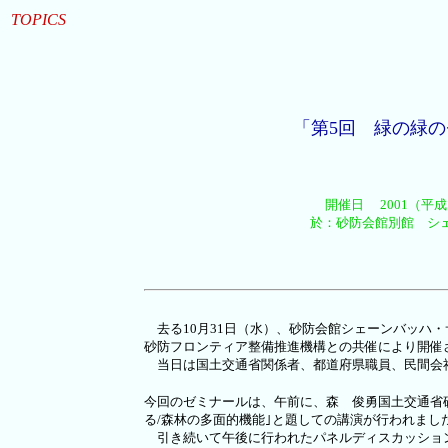
TOPICS
「第5回 緑の緑の
開催日 2001（平成
於：砂防会館別館 シ
去る10月31日（水）、砂防会館シェーンバッハ・
砂防フロンティア整備推進機構との共催により開催
当日は国土交通省関係者、都道府県職員、民間会
今回のゼミナールは、午前に、森 俊勇国土交通省
る/森林の多面的機能｣と題しての講演が行われまし
引き続いて午後に行われたパネルディスカッショ