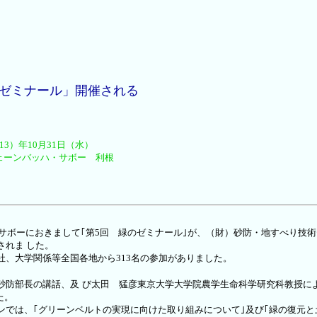
ゼミナール」開催される
13）年10月31日（水）
ェーンバッハ・サボー 利根
サボーにおきまして｢第5回 緑のゼミナール｣が、（財）砂防・地すべり技
されま
した。
社、大学関係等全
国各地から313名の参加がありました。
砂防部長の講話、及
び太田 猛彦東京大学大学院農学生命科学研究科教授に
た。
ンでは、
｢グリーンベルトの実現に向けた取り組みについて
｣及び｢緑の復元