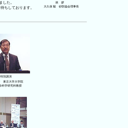
ました。
挨 拶
大久保 駿 砂防協会理事長
お待ちしております。
特別講演
彦 東京大学大学院
命科学研究科教授