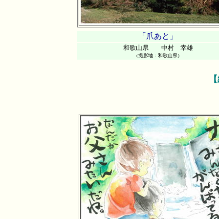
「爪あと」
和歌山県 中村 幸雄
（撮影地：和歌山県）
【