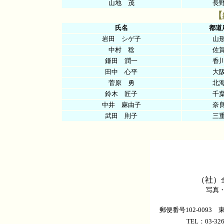
山地 茂
長
【
氏名
都道
岩田 シゲ子
山
中村 稔
佐
鎌田 潤一
香
田中 心平
大
菅原 勇
北
鈴木 匠子
千
中井 麻由子
奈
武田 則子
三
（社）
写真
郵便番号102-0093
TEL：03-326