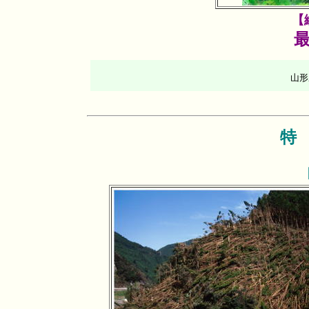
【
山
特