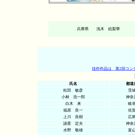
兵庫県 浅木 絵梨華
佳作作品は 第2回コン
氏名
都道
松田 敏彦
茨
小林 浩一郎
神奈
白木 来
岐
福原 良一
佐
上川 良樹
広
諸星 定夫
神奈
水野 敬雄
富