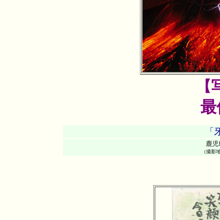
【
最
「
鹿児
（撮影