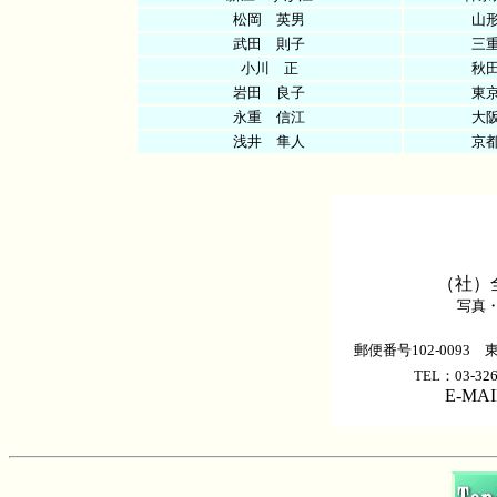
松岡 英男
山
武田 則子
三
小川 正
秋
岩田 良子
東
永重 信江
大
浅井 隼人
京
（社）
写真
郵便番号102-0093
TEL：03-326
E-MAI