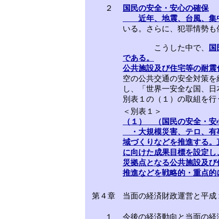
２
国民の安全・安心の確保
近年、地震、台風、集中
いる。さらに、犯罪情勢も
こうした中で、
国
である。
公共施設及び住宅等の耐震
空の公共交通の安全対策を
し、「世界一安全な国、日
別表１の（１）の取組を行
＜別表１＞
（１） （国民の安全・安
・大規模災害、テロ、有事
域づくりなどを推進する。
に向けた成果目標を設定し
災拠点となる公共施設及び
推進などを戦略的・重点的
第４章
当面の経済財政運営と平成
１
今後の経済動向と当面の経