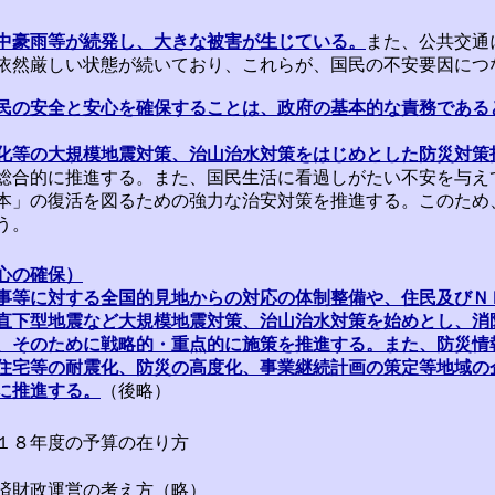
豪雨等が続発し、大きな被害が生じている。
また、公共交通
依然厳しい状態が続いており、これらが、国民の不安要因につ
民の安全と安心を確保することは、政府の基本的な責務である
化等の大規模地震対策、治山治水対策をはじめとした防災対策
総合的に推進する。また、国民生活に看過しがたい不安を与え
本」の復活を図るための強力な治安対策を推進する。このため
う。
心の確保）
等に対する全国的見地からの対応の体制整備や、住民及びＮ
直下型地震など大規模地震対策、治山治水対策を始めとし、消
、そのために戦略的・重点的に施策を推進する。また、防災情
住宅等の耐震化、防災の高度化、事業継続計画の策定等地域の
に推進する。
（後略）
１８年度の予算の在り方
済財政運営の考え方（略）