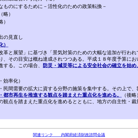
なものにするために－活性化のための政策転換－
（略）
略）
出の見直し
化）
改革と展望」に基づき「景気対策のための大幅な追加が行われ
り、その目安は概ね達成されつつある。平成１８年度予算にお
進する。この場合、
防災・減災等による安全社会の確立を始め
・効率化）
・民間需要の拡大に資する分野の施策を集中する。その上で、
・都市再生を推進する観点を踏まえた重点化を進める。
（後略
観点を踏まえた重点化を進めるとともに、地方の自主性・裁
関連リンク 内閣府経済財政諮問会議