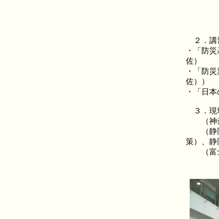
周士
李心
會志
２．講
・「防災
佐）
・「防災
佐））
・「日本
３．現
（神奈川
（静岡県
策）、静
（富士