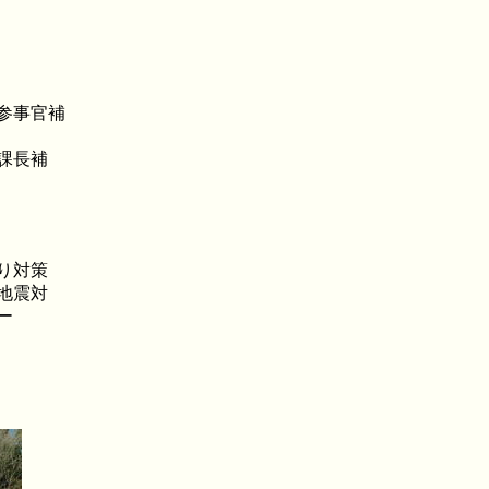
参事官補
課長補
り対策
地震対
ー