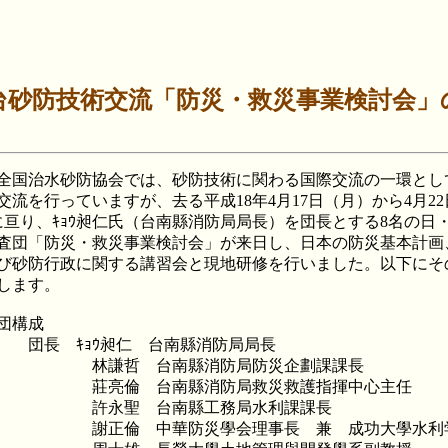
台砂防技術交流「防災・救災事業検討会」
国治水砂防協会では、砂防技術に関わる国際交流の一環とし
交流を行っていますが、去る平成18年4月17日（月）から4月2
に亘り、ｷｮｳ昶仁氏（台南縣消防局局長）を団長とする8名の日
査団「防災・救災事業検討会」が来日し、日本の防災基本計画
び砂防行政に関する講習会と現地研修を行いました。以下にそ
します。
団構成
ｷｮｳ昶仁 台南縣消防局局長
哲 台南縣消防局防災企劃課課長
倫 台南縣消防局救災救護指揮中心主任
聖 台南縣工務局水利課課長
 中華防災學会理事長 兼 成功大學水利学