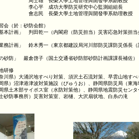
雄 長榮大學土地管理與開發學系副教授
平 成功大學防災研究中心監測組組長
民 長榮大學土地管理與開發學系助理教授
習会（於：砂防会館）
基本計画」 判田乾一（内閣府（防災担当）災害応急対策担当
業務計画」 鈴木秀一（東京都建設局河川部防災課防災係長（
の砂防」 巖倉啓子（国土交通省砂防部砂防計画課課長補佐）
地研修
県）大涌沢地すべり対策、須沢土石流対策、早雲山地すべ
）沼津港津波対策施設（びゅうお）、静岡県防災局（東海
岡県土木部サイポス室（水防対策他）、静岡県地震防災センタ
砂防事務所）災害対策室、岩樋、大沢扇状地、白糸の滝