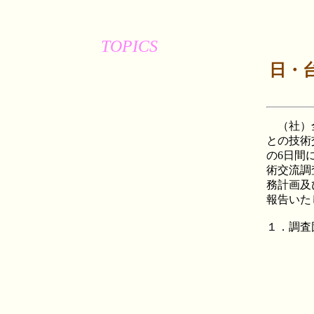
TOPICS
日・
（社）全
との技術
の6日間
術交流調
務計画及
報告いた
１．調査
団長 
林謙
莊亮
許永
謝正倫