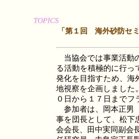
TOPICS
「第１回 海外砂防セ
当協会では事業活動の
る活動を積極的に行っ
発化を目指すため、海
地視察を企画しました
０日から１７日までフ
参加者は、岡本正男（
事を団長として、松下
会会長、田中実同副会