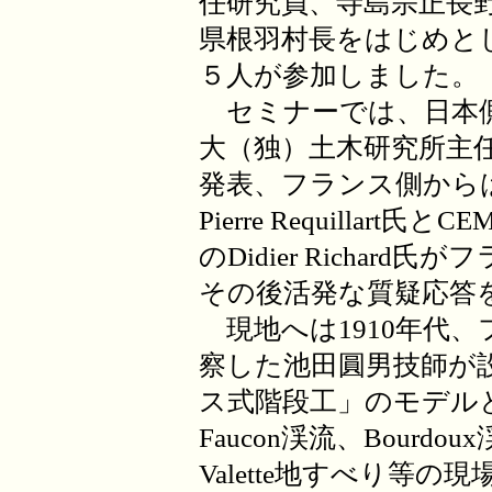
任研究員、寺島宗正長
県根羽村長をはじめと
５人が参加しました。
セミナーでは、日本側
大（独）土木研究所主
発表、フランス側からはR
Pierre Requillart
のDidier Richa
その後活発な質疑応答
現地へは1910年代
察した池田圓男技師が
ス式階段工」のモデルとな
Faucon渓流、Bourdo
Valette地すべり等の