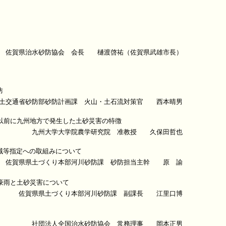
佐賀県治水砂防協会 会長 樋渡啓祐（佐賀県武雄市長）
防
土交通省砂防部砂防計画課 火山・土石流対策官 西本晴男
れ以前に九州地方で発生した土砂災害の特徴
九州大学大学院農学研究院 准教授 久保田哲也
域等指定への取組みについて
佐賀県県土づくり本部河川砂防課 砂防担当主幹 原 諭
豪雨と土砂災害について
佐賀県県土づくり本部河川砂防課 副課長 江里口博
社団法人全国治水砂防協会 常務理事 岡本正男