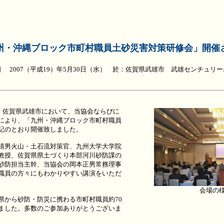
州・沖縄ブロック市町村職員土砂災害対策研修会」開催
 2007（平成19）年5月30日（水） 於：佐賀県武雄市 武雄センチュリ
）、佐賀県武雄市において、当協会ならびに
により、「九州・沖縄ブロック市町村職員
記のとおり開催致しました。
晴男火山・土石流対策官、九州大学大学院
教授、佐賀県県土づくり本部河川砂防課の
砂防担当主幹、当協会の岡本正男常務理事
職員の方々にもわかりやすい講演をいただ
会場の
から砂防・防災に携わる市町村職員約70
ました。多数のご参加ありがとうございま