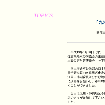
TOPICS
「九
開催日
平成19年5月30日（水
佐賀県治水砂防協会の主催
土砂災害対策研修会」を下
国土交通省砂防部の西本
農学研究院の久保田哲也准
江里口博副課長並びに原諭
に講師をお願いし、市町村
くことができました。
当日は九州・沖縄地区各県
名の方々が参加して下さい
した。