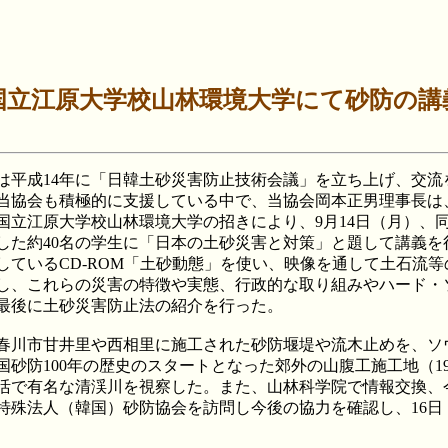
国立江原大学校山林環境大学にて砂防の講
平成14年に「日韓土砂災害防止技術会議」を立ち上げ、交流
当協会も積極的に支援している中で、当協会岡本正男理事長は
国立江原大学校山林環境大学の招きにより、9月14日（月）、同
した約40名の学生に「日本の土砂災害と対策」と題して講義を
しているCD-ROM「土砂動態」を使い、映像を通して土石流等
し、これらの災害の特徴や実態、行政的な取り組みやハード・
最後に土砂災害防止法の紹介を行った。
川市甘井里や西相里に施工された砂防堰堤や流木止めを、ソ
国砂防100年の歴史のスタートとなった郊外の山腹工施工地（19
活で有名な清渓川を視察した。また、山林科学院で情報交換、
特殊法人（韓国）砂防協会を訪問し今後の協力を確認し、16日