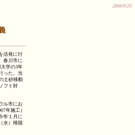
2009/9/25
義
を活発に行
、春川市に
大学の3年
行った。当
の土砂移動
ソフト対
ウル市にお
07年施工）
今年１月に
（水）帰国