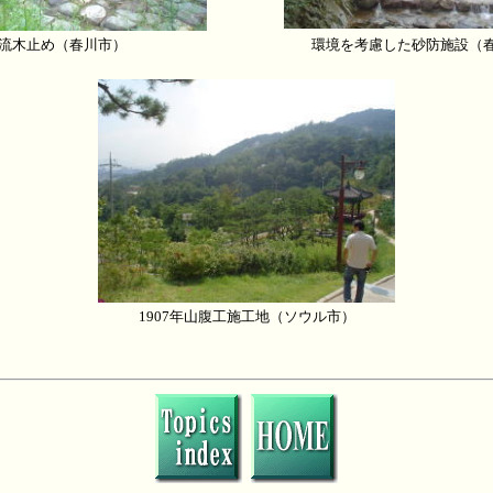
流木止め（春川市）
環境を考慮した砂防施設（
1907年山腹工施工地（ソウル市）