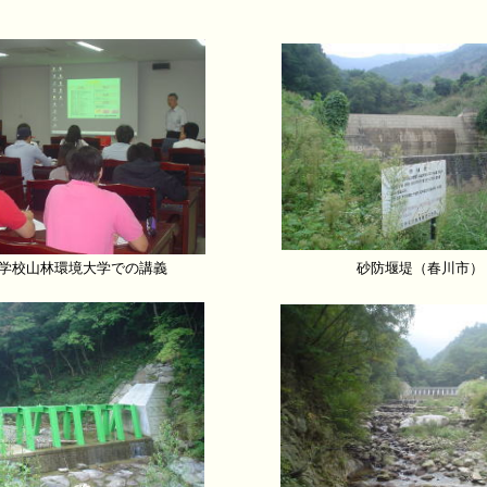
学校山林環境大学での講義
砂防堰堤（春川市）