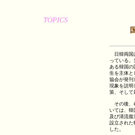
TOPICS
日韓両国は
っている。
ある韓国の
生を主体と
協会が発刊
現象を説明
策、そして
その後、春
いては、韓
及び清流復
設立された
した。