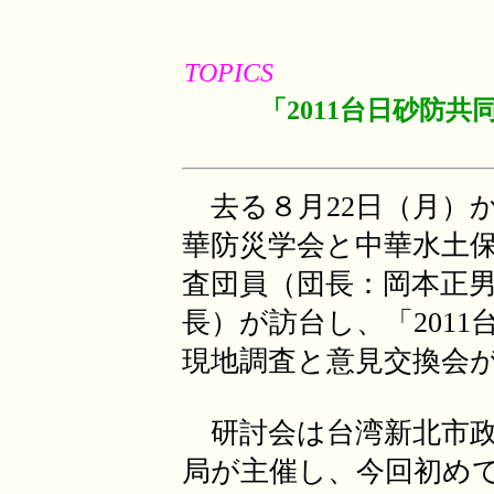
TOPICS
「2011台日砂防
去る８月22日（月）か
華防災学会と中華水土保
査団員（団長：岡本正
長）が訪台し、「201
現地調査と意見交換会
研討会は台湾新北市政
局が主催し、今回初め