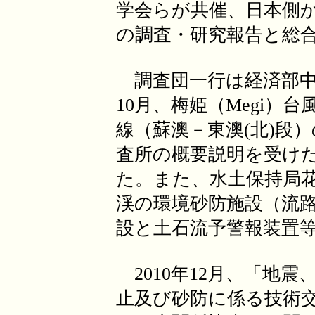
学会らが共催、日本側
の調査・研究報告と総
調査団一行は経済部中央
10月、梅姫（Megi）
線（蘇澳－東澳(北)段
査所の概要説明を受け
た。また、水土保持局
渓の環境砂防施設（流
設と土石流予警報装置
2010年12月、「地
止及び砂防に係る技術