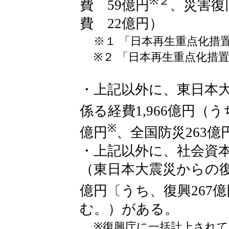
※２
費 59億円
、災害復
費 22億円）
※１ 「日本再生重点化措置
※２ 「日本再生重点化措
・上記以外に、東日本
係る経費1,966億円（う
※
億円
、全国防災263
・上記以外に、社会資本整
（東日本大震災からの復
億円〔うち、復興267億
む。）がある。
※復興庁に一括計上され