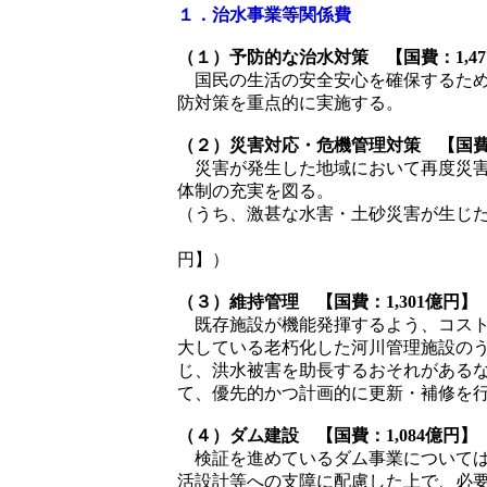
１．治水事業等関係費
（１）予防的な治水対策 【国費：1,47
国民の生活の安全安心を確保するため
防対策を重点的に実施する。
（２）災害対応・危機管理対策 【国費：
災害が発生した地域において再度災害
体制の充実を図る。
（うち、激甚な水害・土砂災害が生じ
【日本再生重点化
円】）
（３）維持管理 【国費：1,301億円】
既存施設が機能発揮するよう、コスト
大している老朽化した河川管理施設の
じ、洪水被害を助長するおそれがある
て、優先的かつ計画的に更新・補修を
（４）ダム建設 【国費：1,084億円】
検証を進めているダム事業については
活設計等への支障に配慮した上で、必