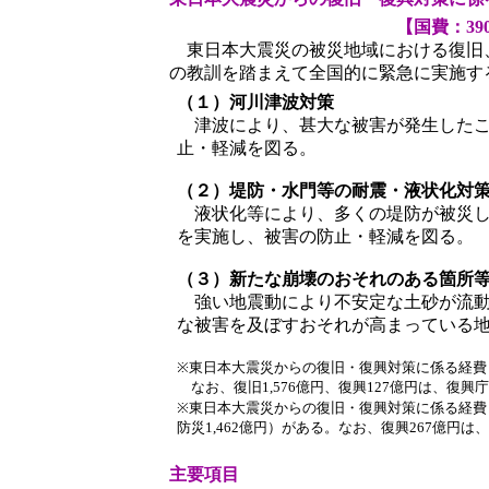
【国費：39
東日本大震災の被災地域における復旧
の教訓を踏まえて全国的に緊急に実施す
（１）河川津波対策
津波により、甚大な被害が発生したこ
止・軽減を図る。
（２）堤防・水門等の耐震・液状化対
液状化等により、多くの堤防が被災し
を実施し、被害の防止・軽減を図る。
（３）新たな崩壊のおそれのある箇所
強い地震動により不安定な土砂が流動
な被害を及ぼすおそれが高まっている
※東日本大震災からの復旧・復興対策に係る経費と
なお、復旧1,576億円、復興127億円は、復興
※東日本大震災からの復旧・復興対策に係る経費
防災1,462億円）がある。なお、復興267億円
主要項目