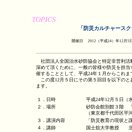
TOPICS
「防災カルチャースク
開催日 2012（平成24）年12
社団法人全国治水砂防協会と特定非営利活
深めて頂くために、一般の皆様や防災を担当
催することとして、平成24年１月からこれま
この度12月５日にその第５回目を以下のと
ます。
１．日時
平成24年12月５日
２．場所
砂防会館別館３階 
（東京都千代田区平
３．講演内容
「防災教育の現状と
４．講師
国士舘大学教授 北