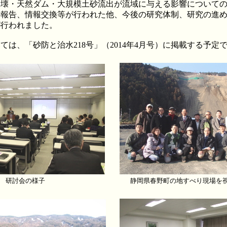
崩壊・天然ダム・大規模土砂流出が流域に与える影響について
の報告、情報交換等が行われた他、今後の研究体制、研究の進
が行われました。
は、「砂防と治水218号」（2014年4月号）に掲載する予定
研討会の様子
静岡県春野町の地すべり現場を