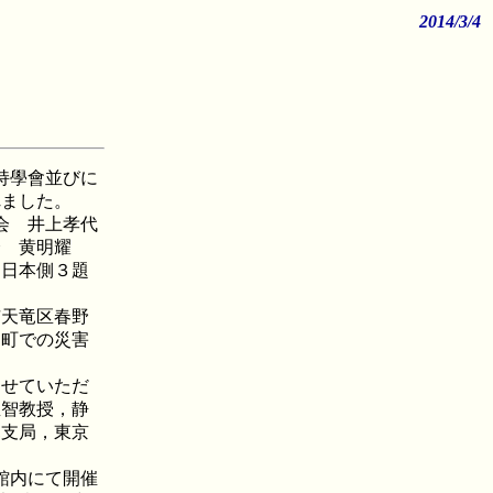
2014/3/4
持學會並びに
れました。
会 井上孝代
会 黄明耀
、日本側３題
市天竜区春野
島町での災害
させていただ
屋智教授，静
竜支局，東京
館内にて開催