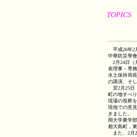
TOPICS
平成26年2
中華防災學會
2月24日（
表理事・専
水土保持局
の講演、そ
翌2月25日
町の地すべり
現場の視察
現地での意
きました。
岡大学農学
都大島町，
また、2月2