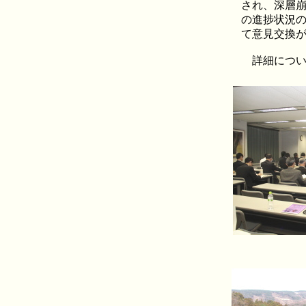
され、深層
の進捗状況
て意見交換
詳細について