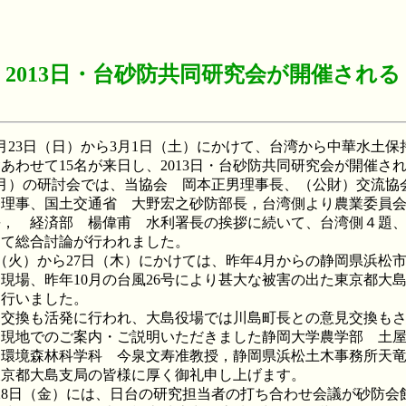
2013日・台砂防共同研究会が開催される
月23日（日）から3月1日（土）にかけて、台湾から中華水土保
あわせて15名が来日し、2013日・台砂防共同研究会が開催さ
月）の研討会では、当協会 岡本正男理事長、（公財）交流協
務理事、国土交通省 大野宏之砂防部長，台湾側より農業委員
長， 経済部 楊偉甫 水利署長の挨拶に続いて、台湾側４題
して総合討論が行われました。
（火）から27日（木）にかけては、昨年4月からの静岡県浜松
現場、昨年10月の台風26号により甚大な被害の出た東京都大
を行いました。
見交換も活発に行われ、大島役場では川島町長との意見交換も
 現地でのご案内・ご説明いただきました静岡大学農学部 土
部環境森林科学科 今泉文寿准教授，静岡県浜松土木事務所天
東京都大島支局の皆様に厚く御礼申し上げます。
8日（金）には、日台の研究担当者の打ち合わせ会議が砂防会