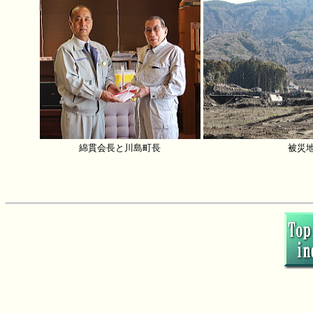
綿貫会長と川島町長
被災