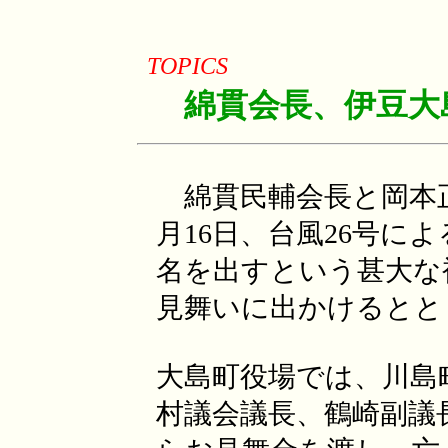
TOPICS
綿貫会長、伊豆大
綿貫民輔会長と岡本正
月16日、台風26号に
名を出すという甚大な
見舞いに出かけるとと
大島町役場では、川島
村議会議長、鶴崎副議