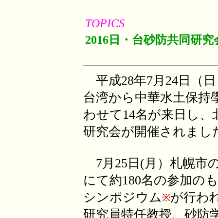
TOPICS
2016日・台砂防共同研究会
平成28年7月24日（
台湾から中華水土保持
わせて14名が来日し、
研究会が開催されまし
7月25日(月）札幌市
にて約180名の参加のも
シンポジウム
が行わ
※
研究員特任教授、砂防