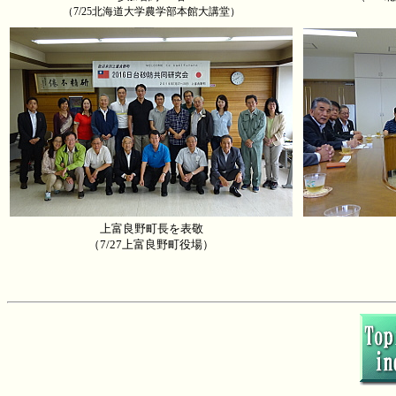
（7/25北海道大学農学部本館大講堂）
上富良野町長を表敬
（7/27上富良野町役場）