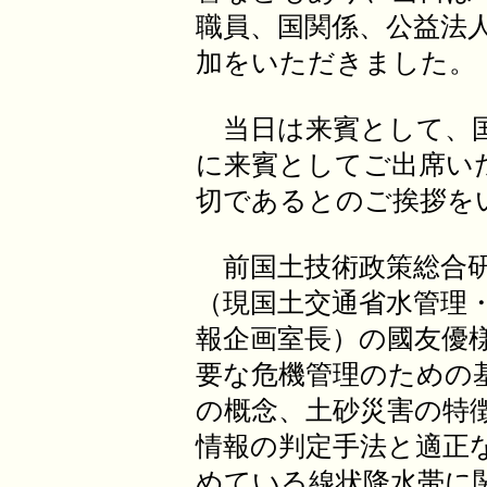
職員、国関係、公益法
加をいただきました。
当日は来賓として、国
に来賓としてご出席い
切であるとのご挨拶を
前国土技術政策総合研
（現国土交通省水管理
報企画室長）の國友優
要な危機管理のための
の概念、土砂災害の特
情報の判定手法と適正
めている線状降水帯に