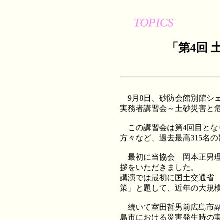
TOPICS
「第4回
9月8日、砂防会館別館シ
実務者講習会～土砂災害と
この講習会は第4回目とな
方々など、過去最高315名
最初に当協会 岡本正男理
拶をいただきました。
講演では最初に国土交通省
策」と題して、近年の大規
続いて室田哲男前広島市副
島市における災害発生時の