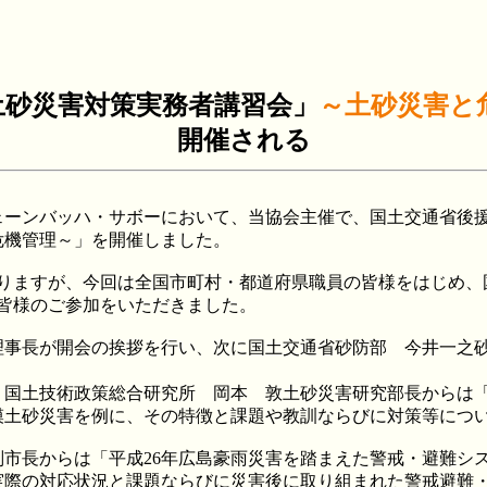
 土砂災害対策実務者講習会」
～土砂災害と
開催される
ェーンバッハ・サボーにおいて、当協会主催で、国土交通省後援
危機管理～」を開催しました。
りますが、今回は全国市町村・都道府県職員の皆様をはじめ、
の皆様のご参加をいただきました。
事長が開会の挨拶を行い、次に国土交通省砂防部 今井一之砂
 国土技術政策総合研究所 岡本 敦土砂災害研究部長からは
模土砂災害を例に、その特徴と課題や教訓ならびに対策等につ
市長からは「平成26年広島豪雨災害を踏まえた警戒・避難シ
実際の対応状況と課題ならびに災害後に取り組まれた警戒避難