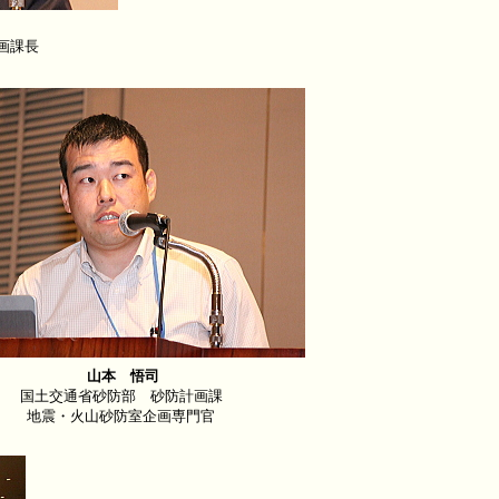
画課長
山本 悟司
国土交通省砂防部 砂防計画課
地震・火山砂防室企画専門官