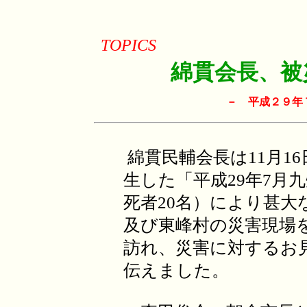
TOPICS
綿貫会長、被
－ 平成２９年
綿貫民輔会長は11月16
生した「平成29年7月
死者20名）により甚大
及び東峰村の災害現場
訪れ、災害に対するお
伝えました。