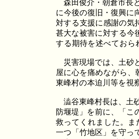
森田俊介・朝倉市長と
に今後の復旧・復興に
対する支援に感謝の気
甚大な被害に対する今
する期待を述べておら
災害現場では、土砂と
屋に心を痛めながら、
東峰村の本迫川等を視
澁谷東峰村長は、土砂
防堰堤」を前に、「この
救ってくれました。ま
一つ「竹地区」を守っ