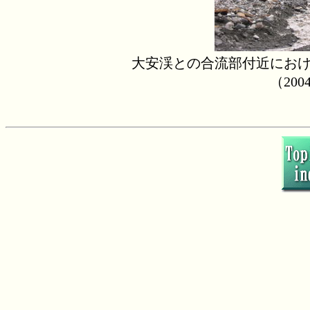
大安渓との合流部付近にお
（20