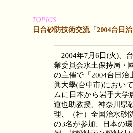
TOPICS
日台砂防技術交流「2004台日
2004年7月6日(火)
業委員会水土保持局・
の主催で「2004台日
興大學(台中市)におい
ムに日本から岩手大学
道也助教授、神奈川県
理、（社）全国治水砂
の3名が参加、日本の