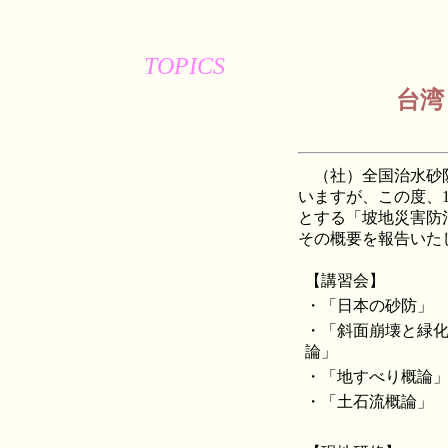
TOPICS
台湾
（社）全国治水砂防
いますが、この度、1
とする「坡地災害防
その概要を報告いた
【講習会】
・「日本の砂防」
・「斜面崩壊と緑
論」
・「地すべり概論
・「土石流概論」