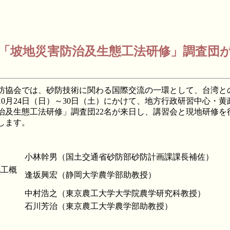
「坡地災害防治及生態工法研修」調査団
協会では、砂防技術に関わる国際交流の一環として、台湾と
0月24日（日）～30日（土）にかけて、地方行政研習中心・
治及生態工法研修」調査団22名が来日し、講習会と現地研修を
します。
小林幹男（国土交通省砂防部砂防計画課課長補佐）
化工概
逢坂興宏（静岡大学農学部助教授）
」
中村浩之（東京農工大学大学院農学研究科教授）
石川芳治（東京農工大学農学部助教授）