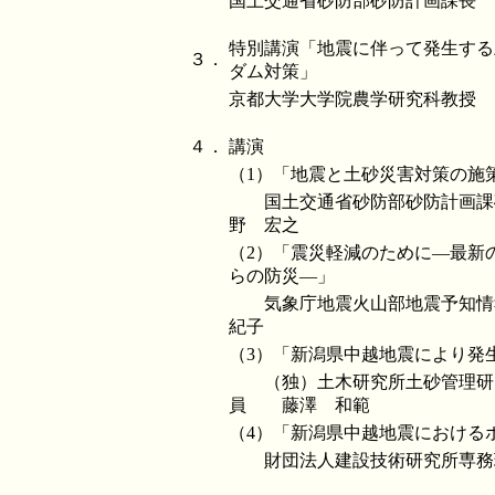
国土交通省砂防部砂防計画課長
特別講演「地震に伴って発生する
３．
ダム対策」
京都大学大学院農学研究科教授
４．
講演
（1）「地震と土砂災害対策の施
国土交通省砂防部砂防計画課
野 宏之
（2）「震災軽減のために―最新
らの防災―」
気象庁地震火山部地震予知
紀子
（3）「新潟県中越地震により発
（独）土木研究所土砂管理研
員 藤澤 和範
（4）「新潟県中越地震における
財団法人建設技術研究所専務