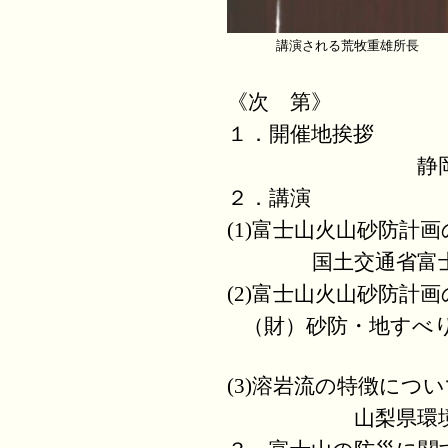
講演される荒牧重雄所長
《次 第》
１．開催地挨拶
静
２．講演
(1)富士山火山砂防計
国土交通省富
(2)富士山火山砂防計
（財）砂防・地すべ
(3)溶岩流の特徴につ
山梨県環