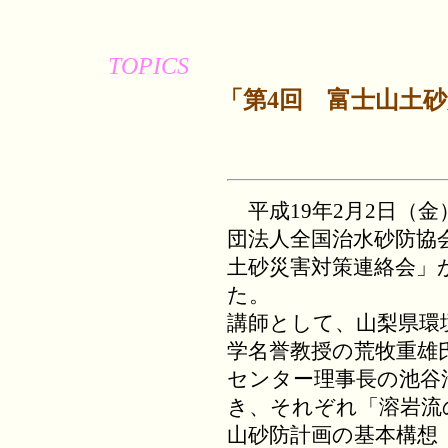
TOPICS
「第4回 富士山土
平成19年2月2日（
団法人全国治水砂防協
土砂災害対策連絡会」
た。
講師として、山梨県環
学名誉教授の荒牧重雄
センター理事長の池谷
き、それぞれ「溶岩流
山砂防計画の基本構想